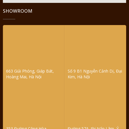
SHOWROOM
663 Giải Phóng, Giáp Bát,
Số 9 B1 Nguyễn Cảnh Dị, Đại
Hoàng Mai, Hà Nội
Kim, Hà Nội
353 Đường Cộng Hòa,
Đường 57A, thị trấn Lâm, Ý