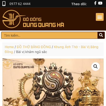
0977 62 4444
Theo dõi:
Home
/
ĐỒ THỜ BẰNG ĐỒNG
/
Khung Ảnh Thờ - Bài Vị Bằng
Đồng
/ Bài vị khảm ngũ sắc