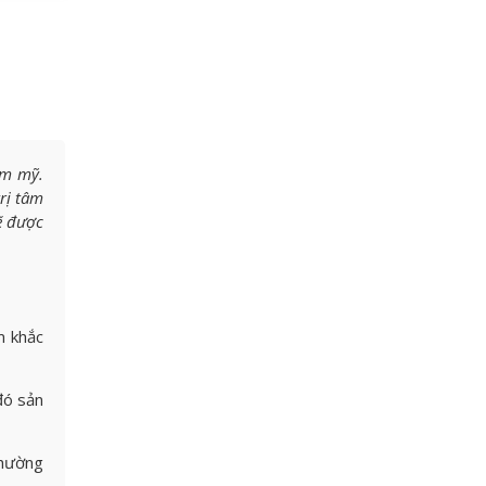
ẩm mỹ.
rị tâm
ẽ được
m khắc
đó sản
thường