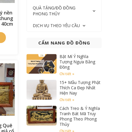
QUÀ TẶNG/ĐỒ ĐỒNG
ý nền
PHONG THỦY
 khung
x 40cm
DỊCH VỤ THEO YÊU CẦU
CẨM NANG ĐỒ ĐỒNG
Bật Mí Ý Nghĩa
Tượng Ngựa Bằng
Đồng
Chi tiết »
15+ Mẫu Tượng Phật
Thích Ca Đẹp Nhất
Hiện Nay
Chi tiết »
Cách Treo & Ý Nghĩa
Tranh Bát Mã Truy
Phong Theo Phong
Thủy
g Quê
giả cổ
Chi tiết »