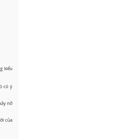
g kiểu
ó có ý
nảy nở
ời của