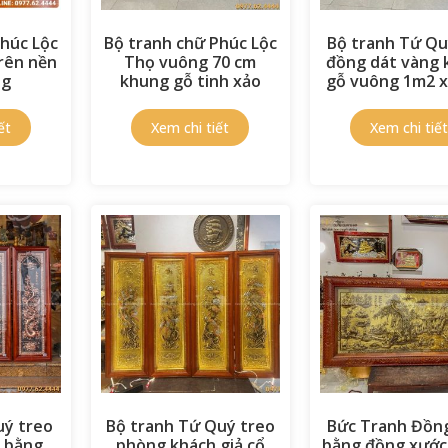
Phúc Lộc
Bộ tranh chữ Phúc Lộc
Bộ tranh Tứ Qu
trên nền
Thọ vuông 70 cm
đồng dát vàng
ng
khung gỗ tinh xảo
gỗ vuông 1m2 
uý treo
Bộ tranh Tứ Quý treo
Bức Tranh Đồn
 bằng
phòng khách giả cổ
bằng đồng xước 