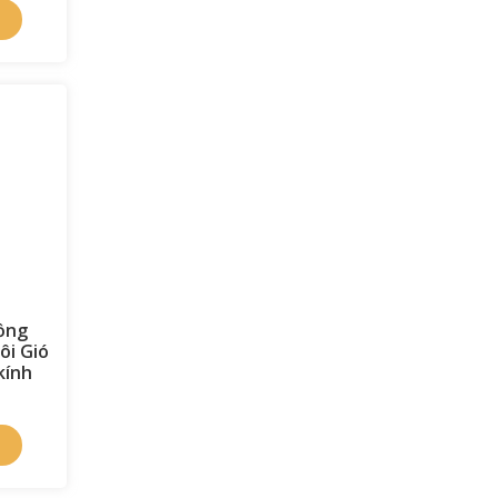
ồng
ôi Gió
kính