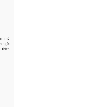
hẩm mỹ
n ngôi
 thích