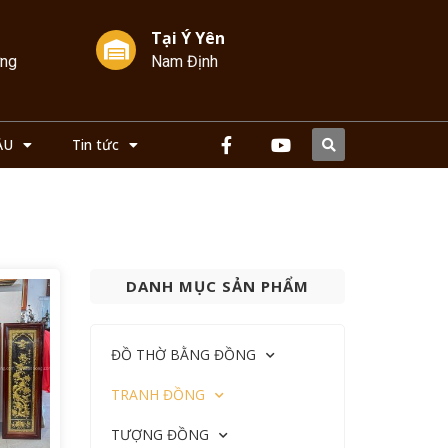
Tại Ý Yên
ởng
Nam Định
ẦU
Tin tức
DANH MỤC SẢN PHẨM
ĐỒ THỜ BẰNG ĐỒNG
TRANH ĐỒNG
TƯỢNG ĐỒNG