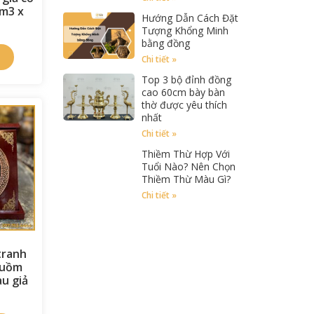
m3 x
Hướng Dẫn Cách Đặt
Tượng Khổng Minh
bằng đồng
Chi tiết »
Top 3 bộ đỉnh đồng
cao 60cm bày bàn
thờ được yêu thích
nhất
Chi tiết »
Thiềm Thừ Hợp Với
Tuổi Nào? Nên Chọn
Thiềm Thừ Màu Gì?
Chi tiết »
tranh
Buồm
àu giả