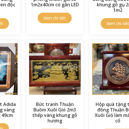
đen độc
1m2x40cm có gắn LED
khung gỗ gụ 2
1m2
t Adida
Bức tranh Thuận
Hộp quà tặng 
g vàng
Buồm Xuôi Gió 2m3
đồng Thuận 
 49cm
thếp vàng khung gỗ
Xuôi Gió làm m
hương
cổ