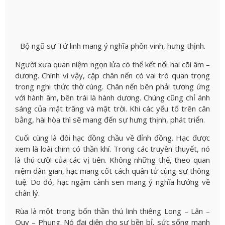
Bộ ngũ sự Tứ linh mang ý nghĩa phồn vinh, hưng thịnh.
Người xưa quan niệm ngọn lửa có thể kết nối hai cõi âm –
dương. Chính vì vậy, cặp chân nến có vai trò quan trọng
trong nghi thức thờ cúng. Chân nến bên phải tương ứng
với hành âm, bên trái là hành dương. Chúng cũng chỉ ánh
sáng của mặt trăng và mặt trời. Khi các yếu tố trên cân
bằng, hài hòa thì sẽ mang đến sự hưng thịnh, phát triển.
Cuối cùng là đôi hạc đồng chầu về đỉnh đồng. Hạc được
xem là loài chim có thần khí. Trong các truyền thuyết, nó
là thú cưỡi của các vị tiên. Không những thế, theo quan
niệm dân gian, hạc mang cốt cách quân tử cùng sự thông
tuệ. Do đó, hạc ngậm cành sen mang ý nghĩa hướng về
chân lý.
Rùa là một trong bốn thần thú linh thiêng Long – Lân –
Quy – Phụng. Nó đại diện cho sự bền bỉ, sức sống mạnh