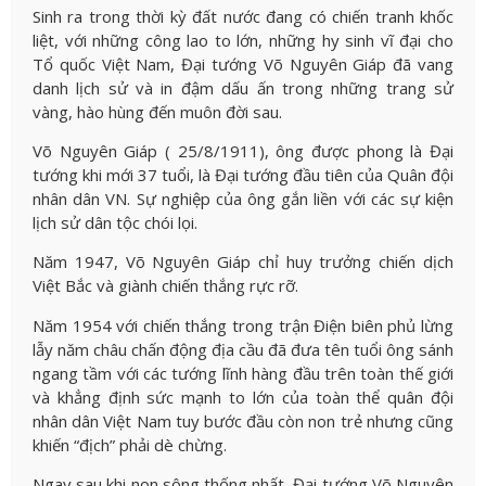
Sinh ra trong thời kỳ đất nước đang có chiến tranh khốc
liệt, với những công lao to lớn, những hy sinh vĩ đại cho
Tổ quốc Việt Nam, Đại tướng Võ Nguyên Giáp đã vang
danh lịch sử và in đậm dấu ấn trong những trang sử
vàng, hào hùng đến muôn đời sau.
Võ Nguyên Giáp ( 25/8/1911), ông được phong là Đại
tướng khi mới 37 tuổi, là Đại tướng đầu tiên của Quân đội
nhân dân VN. Sự nghiệp của ông gắn liền với các sự kiện
lịch sử dân tộc chói lọi.
Năm 1947, Võ Nguyên Giáp chỉ huy trưởng chiến dịch
Việt Bắc và giành chiến thắng rực rỡ.
Năm 1954 với chiến thắng trong trận Điện biên phủ lừng
lẫy năm châu chấn động địa cầu đã đưa tên tuổi ông sánh
ngang tầm với các tướng lĩnh hàng đầu trên toàn thế giới
và khẳng định sức mạnh to lớn của toàn thể quân đội
nhân dân Việt Nam tuy bước đầu còn non trẻ nhưng cũng
khiến “địch” phải dè chừng.
Ngay sau khi non sông thống nhất, Đại tướng Võ Nguyên