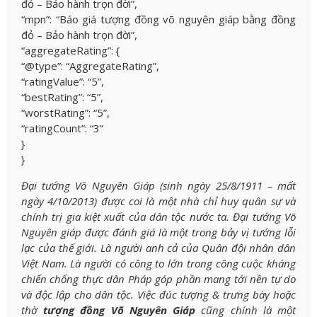
đỏ – Bảo hành trọn đời”,
“mpn”: “Báo giá tượng đồng võ nguyên giáp bằng đồng
đỏ – Bảo hành trọn đời”,
“aggregateRating”: {
“@type”: “AggregateRating”,
“ratingValue”: “5”,
“bestRating”: “5”,
“worstRating”: “5”,
“ratingCount”: “3”
}
}
Đại tướng Võ Nguyên Giáp (sinh ngày 25/8/1911 – mất
ngày 4/10/2013) được coi là một nhà chỉ huy quân sự và
chính trị gia kiệt xuất của dân tộc nước ta. Đại tướng Võ
Nguyên giáp được đánh giá là một trong bảy vị tướng lỗi
lạc của thế giới. Là người anh cả của Quân đội nhân dân
Việt Nam. Là người có công to lớn trong công cuộc kháng
chiến chống thực dân Pháp góp phần mang tới nền tự do
và độc lập cho dân tộc. Việc đúc tượng & trưng bày hoặc
thờ
tượng đồng Võ Nguyên Giáp
cũng chính là một