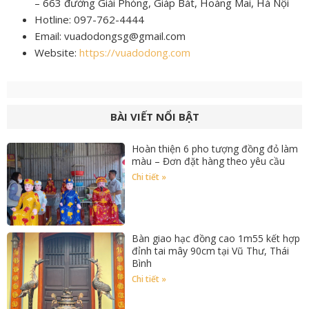
– 663 đường Giải Phóng, Giáp Bát, Hoàng Mai, Hà Nội
Hotline: 097-762-4444
Email: vuadodongsg@gmail.com
Website:
https://vuadodong.com
BÀI VIẾT NỔI BẬT
Hoàn thiện 6 pho tượng đồng đỏ làm
màu – Đơn đặt hàng theo yêu cầu
Chi tiết »
Bàn giao hạc đồng cao 1m55 kết hợp
đỉnh tai mây 90cm tại Vũ Thư, Thái
Bình
Chi tiết »