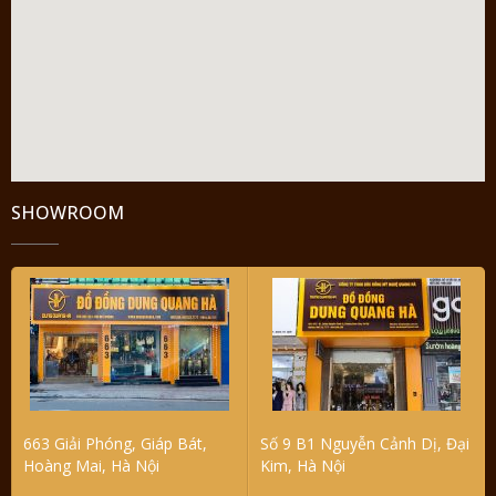
SHOWROOM
663 Giải Phóng, Giáp Bát,
Số 9 B1 Nguyễn Cảnh Dị, Đại
Hoàng Mai, Hà Nội
Kim, Hà Nội