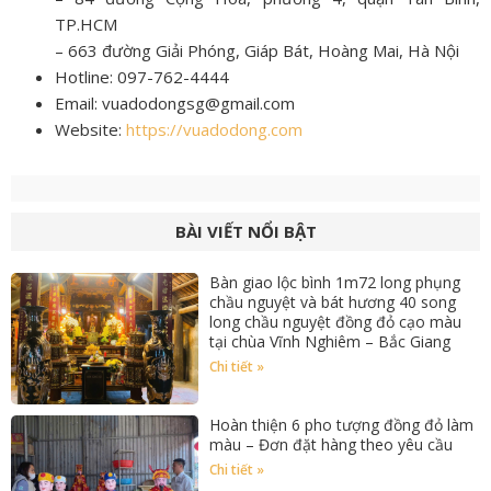
TP.HCM
– 663 đường Giải Phóng, Giáp Bát, Hoàng Mai, Hà Nội
Hotline: 097-762-4444
Email: vuadodongsg@gmail.com
Website:
https://vuadodong.com
BÀI VIẾT NỔI BẬT
Bàn giao lộc bình 1m72 long phụng
chầu nguyệt và bát hương 40 song
long chầu nguyệt đồng đỏ cạo màu
tại chùa Vĩnh Nghiêm – Bắc Giang
Chi tiết »
Hoàn thiện 6 pho tượng đồng đỏ làm
màu – Đơn đặt hàng theo yêu cầu
Chi tiết »