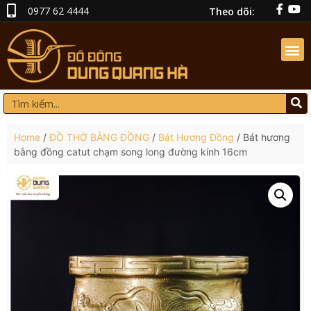
0977 62 4444
Theo dõi:
Home
/
ĐỒ THỜ BẰNG ĐỒNG
/
Bát Hương Đồng
/ Bát hương
bằng đồng catut chạm song long đường kính 16cm