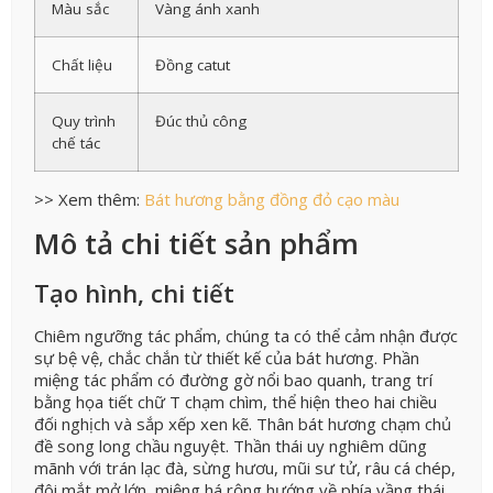
Màu sắc
Vàng ánh xanh
Chất liệu
Đồng catut
Quy trình
Đúc thủ công
chế tác
>> Xem thêm:
Bát hương bằng đồng đỏ cạo màu
Mô tả chi tiết sản phẩm
Tạo hình, chi tiết
Chiêm ngưỡng tác phẩm, chúng ta có thể cảm nhận được
sự bệ vệ, chắc chắn từ thiết kế của bát hương. Phần
miệng tác phẩm có đường gờ nổi bao quanh, trang trí
bằng họa tiết chữ T chạm chìm, thể hiện theo hai chiều
đối nghịch và sắp xếp xen kẽ. Thân bát hương chạm chủ
đề song long chầu nguyệt. Thần thái uy nghiêm dũng
mãnh với trán lạc đà, sừng hươu, mũi sư tử, râu cá chép,
đôi mắt mở lớn, miệng há rộng hướng về phía vầng thái