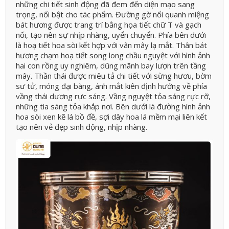
những chi tiết sinh động đã đem đến diện mạo sang
trọng, nổi bật cho tác phẩm. Đường gờ nổi quanh miệng
bát hương được trang trí bằng họa tiết chữ T và gạch
nối, tạo nên sự nhịp nhàng, uyển chuyển. Phía bên dưới
là hoạ tiết hoa sòi kết hợp với vân mây lạ mắt. Thân bát
hương chạm hoạ tiết song long chầu nguyệt với hình ảnh
hai con rồng uy nghiêm, dũng mãnh bay lượn trên tầng
mây. Thần thái được miêu tả chi tiết với sừng hươu, bờm
sư tử, móng đại bàng, ánh mắt kiên định hướng về phía
vầng thái dương rực sáng. Vầng nguyệt tỏa sáng rực rỡ,
những tia sáng tỏa khắp nơi. Bên dưới là đường hình ảnh
hoa sòi xen kẽ lá bồ đề, sợi dây hoa lá mềm mại liên kết
tạo nên vẻ đẹp sinh động, nhịp nhàng.