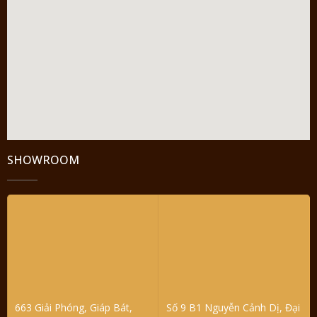
SHOWROOM
663 Giải Phóng, Giáp Bát,
Số 9 B1 Nguyễn Cảnh Dị, Đại