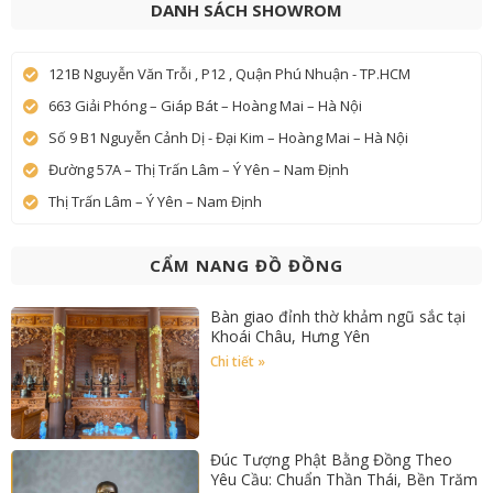
DANH SÁCH SHOWROM
121B Nguyễn Văn Trỗi , P12 , Quận Phú Nhuận - TP.HCM
663 Giải Phóng – Giáp Bát – Hoàng Mai – Hà Nội
Số 9 B1 Nguyễn Cảnh Dị - Đại Kim – Hoàng Mai – Hà Nội
Đường 57A – Thị Trấn Lâm – Ý Yên – Nam Định
Thị Trấn Lâm – Ý Yên – Nam Định
CẨM NANG ĐỒ ĐỒNG
Bàn giao đỉnh thờ khảm ngũ sắc tại
Khoái Châu, Hưng Yên
Chi tiết »
Đúc Tượng Phật Bằng Đồng Theo
Yêu Cầu: Chuẩn Thần Thái, Bền Trăm