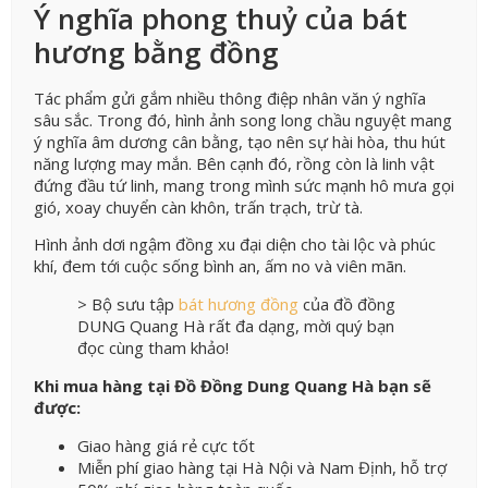
Ý nghĩa phong thuỷ của bát
hương bằng đồng
Tác phẩm gửi gắm nhiều thông điệp nhân văn ý nghĩa
sâu sắc. Trong đó, hình ảnh song long chầu nguyệt mang
ý nghĩa âm dương cân bằng, tạo nên sự hài hòa, thu hút
năng lượng may mắn. Bên cạnh đó, rồng còn là linh vật
đứng đầu tứ linh, mang trong mình sức mạnh hô mưa gọi
gió, xoay chuyển càn khôn, trấn trạch, trừ tà.
Hình ảnh dơi ngậm đồng xu đại diện cho tài lộc và phúc
khí, đem tới cuộc sống bình an, ấm no và viên mãn.
> Bộ sưu tập
bát hương đồng
của đồ đồng
DUNG Quang Hà rất đa dạng, mời quý bạn
đọc cùng tham khảo!
Khi mua hàng tại Đồ Đồng Dung Quang Hà bạn sẽ
được:
Giao hàng giá rẻ cực tốt
Miễn phí giao hàng tại Hà Nội và Nam Định, hỗ trợ