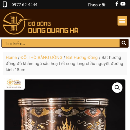
0977 62 4444
Theo dõi:
Home
/
ĐỒ THỜ BẰNG ĐỒNG
/
Bát Hương Đồng
/ Bát hương
đồng đỏ khảm ngũ sắc hoạ tiết song long chầu nguyệt đường
kính 18cm