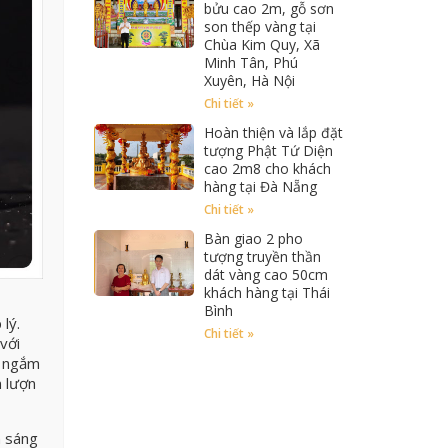
bửu cao 2m, gỗ sơn
son thếp vàng tại
Chùa Kim Quy, Xã
Minh Tân, Phú
Xuyên, Hà Nội
Chi tiết »
Hoàn thiện và lắp đặt
tượng Phật Tứ Diện
cao 2m8 cho khách
hàng tại Đà Nẵng
Chi tiết »
Bàn giao 2 pho
tượng truyền thần
dát vàng cao 50cm
khách hàng tại Thái
Bình
lý.
Chi tiết »
với
n ngắm
n lượn
n sáng