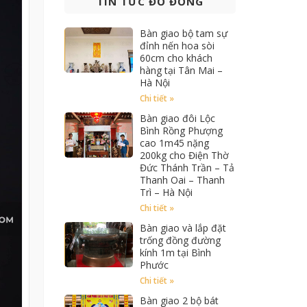
TIN TỨC ĐỒ ĐỒNG
Bàn giao bộ tam sự
đỉnh nến hoa sòi
60cm cho khách
hàng tại Tân Mai –
Hà Nội
Chi tiết »
Bàn giao đôi Lộc
Bình Rồng Phượng
cao 1m45 nặng
200kg cho Điện Thờ
Đức Thánh Trần – Tả
Thanh Oai – Thanh
Trì – Hà Nội
Chi tiết »
Bàn giao và lắp đặt
trống đồng đường
kính 1m tại Bình
Phước
Chi tiết »
Bàn giao 2 bộ bát