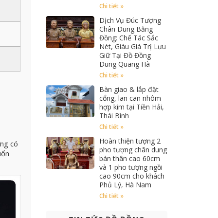
Chi tiết »
Dịch Vụ Đúc Tượng
Chân Dung Bằng
Đồng: Chế Tác Sắc
Nét, Giàu Giá Trị Lưu
Giữ Tại Đồ Đồng
Dung Quang Hà
Chi tiết »
Bàn giao & lắp đặt
cổng, lan can nhôm
hợp kim tại Tiền Hải,
Thái Bình
Chi tiết »
Hoàn thiện tượng 2
ơng có
pho tượng chân dung
uốn
bán thân cao 60cm
và 1 pho tượng ngồi
cao 90cm cho khách
Phủ Lý, Hà Nam
Chi tiết »