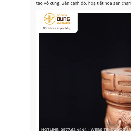
tạo vô cùng. Bên cạnh đó, hoạ tiết hoa sen ch