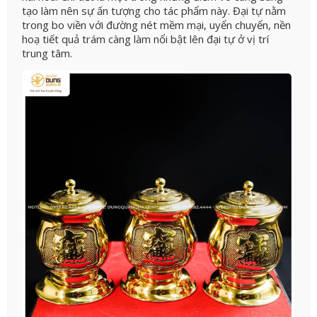
tạo làm nên sự ấn tượng cho tác phẩm này. Đại tự nằm
trong bo viền với đường nét mềm mại, uyển chuyển, nền
hoạ tiết quả trám càng làm nổi bật lên đại tự ở vị trí
trung tâm.