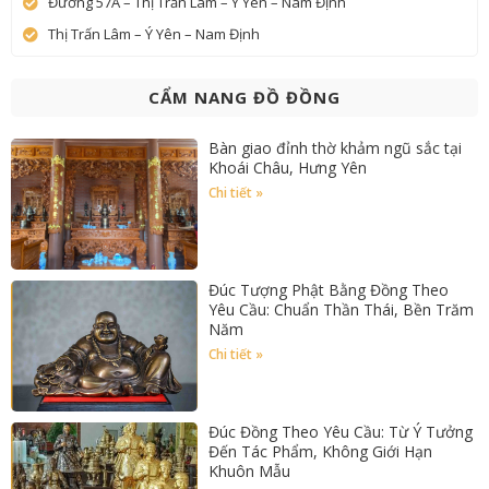
Đường 57A – Thị Trấn Lâm – Ý Yên – Nam Định
Thị Trấn Lâm – Ý Yên – Nam Định
CẨM NANG ĐỒ ĐỒNG
Bàn giao đỉnh thờ khảm ngũ sắc tại
Khoái Châu, Hưng Yên
Chi tiết »
Đúc Tượng Phật Bằng Đồng Theo
Yêu Cầu: Chuẩn Thần Thái, Bền Trăm
Năm
Chi tiết »
Đúc Đồng Theo Yêu Cầu: Từ Ý Tưởng
Đến Tác Phẩm, Không Giới Hạn
Khuôn Mẫu