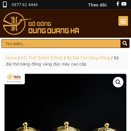
0977 62 4444
Theo dõi:
Home
/
ĐỒ THỜ BẰNG ĐỒNG
/
Bộ Đài Thờ Bằng Đồng
/ Bộ
đài thờ bằng đồng vàng đúc máy cao cấp