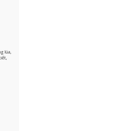
g lúa,
iết,