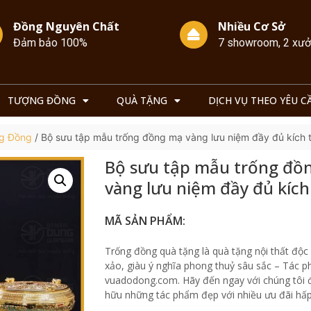
Đồng Nguyên Chất
Nhiều Cơ Sở
Đảm bảo 100%
7 showroom, 2 xư
TƯỢNG ĐỒNG
QUÀ TẶNG
DỊCH VỤ THEO YÊU C
g Đồng
/ Bộ sưu tập mẫu trống đồng mạ vàng lưu niệm đầy đủ kích 
Bộ sưu tập mẫu trống đồ
vàng lưu niệm đầy đủ kíc
MÃ SẢN PHẨM:
Trống đồng quà tặng là quà tặng nội thất độc 
xảo, giàu ý nghĩa phong thuỷ sâu sắc – Tác p
vuadodong.com. Hãy đến ngay với chúng tôi 
hữu những tác phẩm đẹp với nhiều ưu đãi hấp