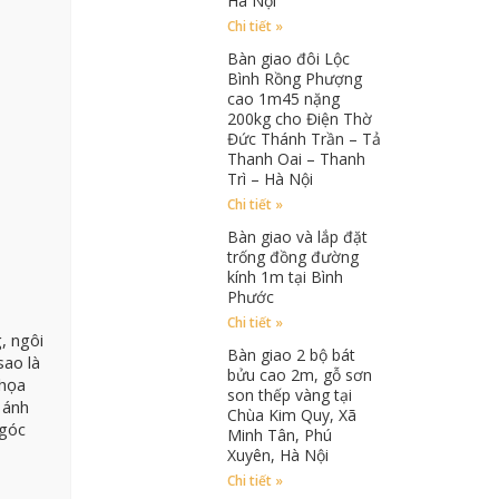
Hà Nội
Chi tiết »
Bàn giao đôi Lộc
Bình Rồng Phượng
cao 1m45 nặng
200kg cho Điện Thờ
Đức Thánh Trần – Tả
Thanh Oai – Thanh
Trì – Hà Nội
Chi tiết »
Bàn giao và lắp đặt
trống đồng đường
kính 1m tại Bình
Phước
Chi tiết »
, ngôi
Bàn giao 2 bộ bát
sao là
bửu cao 2m, gỗ sơn
 họa
son thếp vàng tại
 ánh
Chùa Kim Quy, Xã
 góc
Minh Tân, Phú
Xuyên, Hà Nội
Chi tiết »