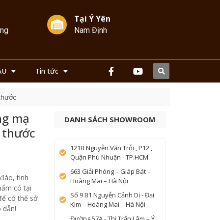
Tại Ý Yên
ởng
Nam Định
ẦU
Tin tức
thước
ng mạ
DANH SÁCH SHOWROOM
h thước
121B Nguyễn Văn Trỗi , P12 ,
Quận Phú Nhuận - TP.HCM
663 Giải Phóng – Giáp Bát –
đáo, tinh
Hoàng Mai – Hà Nội
hẩm có tại
Số 9 B1 Nguyễn Cảnh Dị - Đại
để có thể sở
Kim – Hoàng Mai – Hà Nội
 dẫn!
Đường 57A - Thị Trấn Lâm – Ý