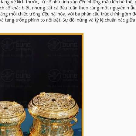
ạng về kích thước, từ cỡ nhỏ tinh xảo đến những mẫu lớn bề thế, 
ích cỡ khác biệt, nhưng tất cả đều tuân theo cùng một nguyên mẫu 
áng mỗi chiếc trống đều hài hòa, với ba phần cấu trúc chính gồm đ
à tang trống phình to nổi bật. Sự đối xứng và tỷ lệ chuẩn xác giữa