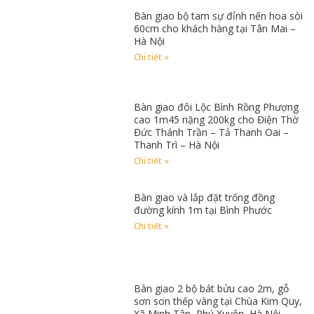
Bàn giao bộ tam sự đỉnh nến hoa sòi
60cm cho khách hàng tại Tân Mai –
Hà Nội
Chi tiết »
Bàn giao đôi Lộc Bình Rồng Phượng
cao 1m45 nặng 200kg cho Điện Thờ
Đức Thánh Trần – Tả Thanh Oai –
Thanh Trì – Hà Nội
Chi tiết »
Bàn giao và lắp đặt trống đồng
đường kính 1m tại Bình Phước
Chi tiết »
Bàn giao 2 bộ bát bửu cao 2m, gỗ
sơn son thếp vàng tại Chùa Kim Quy,
Xã Minh Tân, Phú Xuyên, Hà Nội