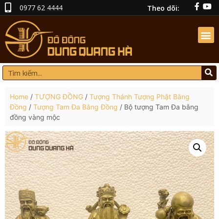
0977 62 4444
Theo dõi:
Home
/
TƯỢNG ĐỒNG
/
Tượng Thánh Tượng Phật Bằng
Đồng
/
Tượng Tam Đa Bằng Đồng
/ Bộ tượng Tam Đa bằng
đồng vàng mộc