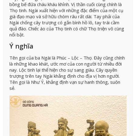
bồng bế đứa cháu kháu khỉnh. Vị thần cuối cùng chính là
Thọ tinh. Ngài xuất hiện với những đặc điểm của một cụ
già đạo mạo và sở hữu chòm râu rất dài. Tay phải của
Ngài chống cây trượng có gắn bình hồ lô, tay trái cầm
quả đào. Chiếc áo của Thọ tinh có chữ Thọ triện vô cùng
nổi bật.
Ý nghĩa
Tên gọi của ba Ngài là Phúc – Lộc – Thọ. Đây cũng chính
là những khao khát, ước mơ của con người từ nhiều đời
nay. Lộc tinh lại thể hiện cho sự sang giàu. Cây quyền
trượng trên tay Ngài khẳng định cho địa vị hơn người.
Tên gọi là Như Ý, khẳng định vạn sự hanh thông, suôn
sẻ.