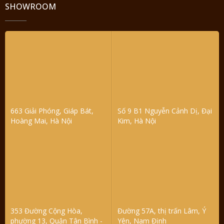
SHOWROOM
663 Giải Phóng, Giáp Bát,
Số 9 B1 Nguyễn Cảnh Dị, Đại
Hoàng Mai, Hà Nội
Kim, Hà Nội
353 Đường Cộng Hòa,
Đường 57A, thị trấn Lâm, Ý
phường 13, Quận Tân Bình -
Yên, Nam Định