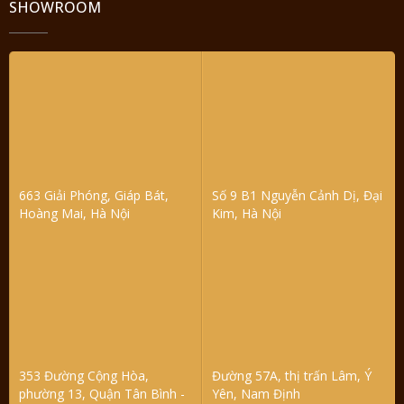
SHOWROOM
663 Giải Phóng, Giáp Bát,
Số 9 B1 Nguyễn Cảnh Dị, Đại
Hoàng Mai, Hà Nội
Kim, Hà Nội
353 Đường Cộng Hòa,
Đường 57A, thị trấn Lâm, Ý
phường 13, Quận Tân Bình -
Yên, Nam Định