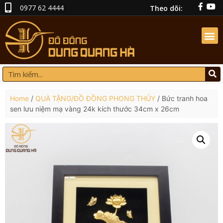
0977 62 4444
Theo dõi:
Home
/
QUÀ TẶNG/ĐỒ ĐỒNG PHONG THỦY
/ Bức tranh hoa
sen lưu niệm mạ vàng 24k kích thước 34cm x 26cm