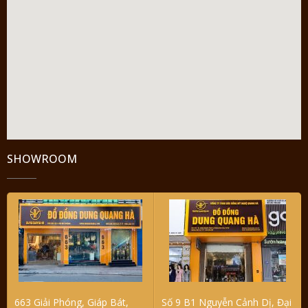
SHOWROOM
663 Giải Phóng, Giáp Bát,
Số 9 B1 Nguyễn Cảnh Dị, Đại