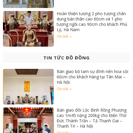
Hoàn thiện tượng 2 pho tượng chân
dung bán thân cao 60cm và 1 pho
tượng ngồi cao 90cm cho khách Phủ
Lý, Hà Nam
Chi tiết »
TIN TỨC ĐỒ ĐỒNG
Bàn giao bộ tam sự đỉnh nến hoa sòi
60cm cho khách hàng tại Tân Mai –
Hà Nội
Chi tiết »
Bàn giao đôi Lộc Bình Rồng Phượng
cao 1m45 nặng 200kg cho Điện Thờ
Đức Thánh Trần – Tả Thanh Oai –
Thanh Trì – Hà Nội
Chi tiết »