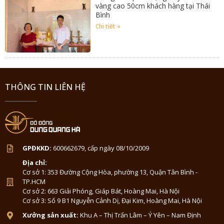
vàng cao 50cm khách hàng tại Thái
Bình
Chi tiết »
THÔNG TIN LIÊN HỆ
GPĐKKD:
600662679, cấp ngày 08/10/2009
Địa chỉ:
Cơ sở 1: 353 Đường Cộng Hòa, phường 13, Quận Tân Bình -
TP.HCM
Cơ sở 2: 663 Giải Phóng, Giáp Bát, Hoàng Mai, Hà Nội
Cơ sở 3: Số 9 B1 Nguyễn Cảnh Dị, Đại Kim, Hoàng Mai, Hà Nội
Xưởng sản xuất:
Khu A – Thị Trấn Lâm – Ý Yên – Nam Định