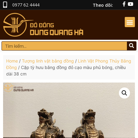
0977 62 4444
Theo dõi:
Home
/
Tượng linh vật bằng đồng
/
Linh Vật Phong Thủy Bằng
Đồng
/ Cặp tỳ hưu bằng đồng đỏ cạo màu phủ bóng, chiều
dài 38 cm