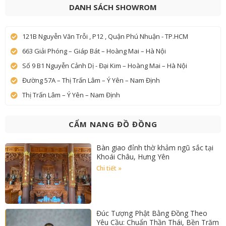
DANH SÁCH SHOWROM
121B Nguyễn Văn Trỗi , P12 , Quận Phú Nhuận - TP.HCM
663 Giải Phóng – Giáp Bát – Hoàng Mai – Hà Nội
Số 9 B1 Nguyễn Cảnh Dị - Đại Kim – Hoàng Mai – Hà Nội
Đường 57A – Thị Trấn Lâm – Ý Yên – Nam Định
Thị Trấn Lâm – Ý Yên – Nam Định
CẨM NANG ĐỒ ĐỒNG
Bàn giao đỉnh thờ khảm ngũ sắc tại
Khoái Châu, Hưng Yên
Chi tiết »
Đúc Tượng Phật Bằng Đồng Theo
Yêu Cầu: Chuẩn Thần Thái, Bền Trăm