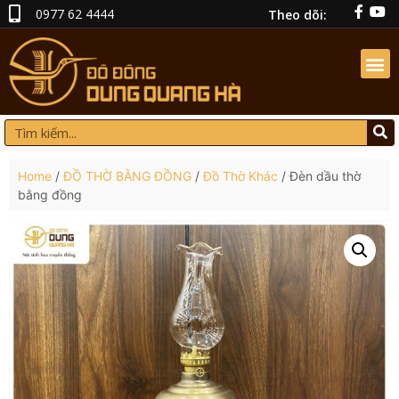
0977 62 4444
Theo dõi:
Home
/
ĐỒ THỜ BẰNG ĐỒNG
/
Đồ Thờ Khác
/ Đèn dầu thờ
bằng đồng