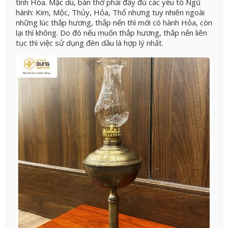
tính Hỏa. Mặc dù, bàn thờ phải đầy đủ các yếu tố Ngũ
hành: Kim, Mộc, Thủy, Hỏa, Thổ nhưng tuy nhiên ngoài
những lúc thắp hương, thắp nến thì mới có hành Hỏa, còn
lại thì không. Do đó nếu muốn thắp hương, thắp nến liên
tục thì việc sử dụng đèn dầu là hợp lý nhất.