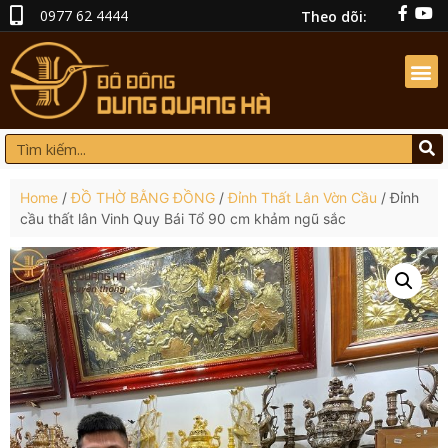
0977 62 4444
Theo dõi:
Home
/
ĐỒ THỜ BẰNG ĐỒNG
/
Đỉnh Thất Lân Vờn Cầu
/ Đỉnh
cầu thất lân Vinh Quy Bái Tổ 90 cm khảm ngũ sắc