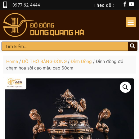
0977 62 4444
Theo dõi:
Home
/
ĐỒ THỜ BẰNG ĐỒNG
/
Đỉnh Đồng
/ Đỉnh đồng đỏ
chạm hoa sòi cạo màu cao 60cm