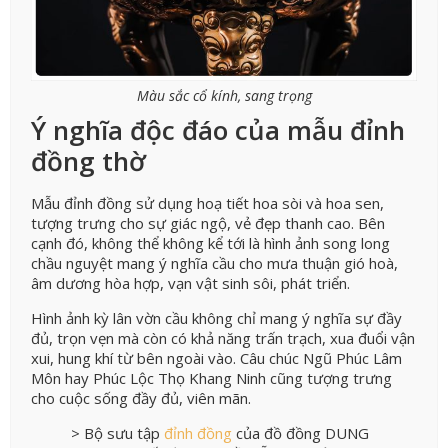
Màu sắc cổ kính, sang trọng
Ý nghĩa độc đáo của mẫu đỉnh
đồng thờ
Mẫu đỉnh đồng sử dụng hoạ tiết hoa sòi và hoa sen,
tượng trưng cho sự giác ngộ, vẻ đẹp thanh cao. Bên
cạnh đó, không thể không kể tới là hình ảnh song long
chầu nguyệt mang ý nghĩa cầu cho mưa thuận gió hoà,
âm dương hòa hợp, vạn vật sinh sôi, phát triển.
Hình ảnh kỳ lân vờn cầu không chỉ mang ý nghĩa sự đầy
đủ, trọn vẹn mà còn có khả năng trấn trạch, xua đuổi vận
xui, hung khí từ bên ngoài vào. Câu chúc Ngũ Phúc Lâm
Môn hay Phúc Lộc Thọ Khang Ninh cũng tượng trưng
cho cuộc sống đầy đủ, viên mãn.
> Bộ sưu tập
đỉnh đồng
của đồ đồng DUNG