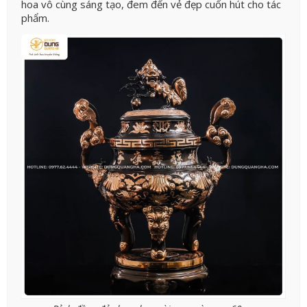
hoa vô cùng sáng tạo, đem đến vẻ đẹp cuốn hút cho tác
phẩm.