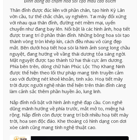
Đỉnh đồng đỏ chạm hoa sòi cạo màu cao 60cm
Thân đỉnh được đúc liền với phần chân, tạo hình Kỳ Lân
vờn cầu, tư thế chắc chắn, uy nghiêm. Tai mây đối xứng
với nhau qua thân đỉnh, đường nét mềm mại, uyển
chuyển như đang bay lên. Nổi bật là các hình ảnh, hoạ tiết
được trang trí ở phần thân đỉnh. Những bông hoa sòi tạo
thành vòng tròn khép kín, cách đều nhau vô cùng đẹp
mắt. Bên dưới hoạ tiết hoa sòi là hình ảnh song long chầu
nguyệt, đang hướng về vầng thái dương tỏa sáng ngời.
Mặt nguyệt được tạo thành từ hai thái cực âm dương.
Phía bên trên, dòng chữ hán Phúc Lộc Thọ Khang Ninh
được thể hiện theo lối thư pháp mang tính truyền cảm
cao với đường nét khoẻ khoắn, tinh xảo. Hoạ tiết mây
trời được người nghệ nhân thể hiện trên thân đỉnh càng
làm cảnh sắc thêm phần huyền ảo, lung linh.
Nắp đỉnh nổi bật với hình ảnh nghê đạp cầu. Con nghê
dũng mãnh hướng về phía trước, mắt mở to, miệng há
rộng. Nắp đỉnh còn được trang trí bởi nhiều hoạ tiết mây
trời, hoa sen độc đáo. Khe thoáng có hình dạng con dơi
xòe cánh cũng mang tính nghệ thuật cao.