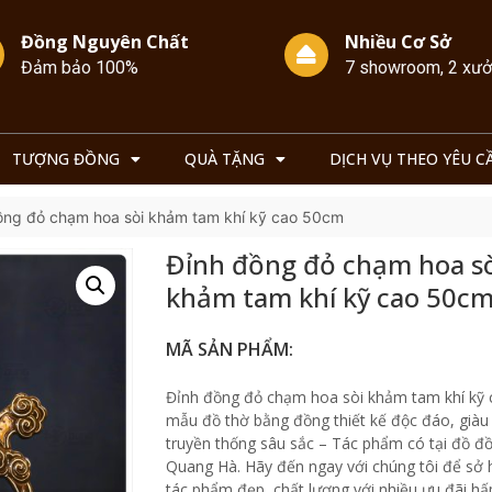
Đồng Nguyên Chất
Nhiều Cơ Sở
Đảm bảo 100%
7 showroom, 2 xư
TƯỢNG ĐỒNG
QUÀ TẶNG
DỊCH VỤ THEO YÊU C
ồng đỏ chạm hoa sòi khảm tam khí kỹ cao 50cm
Đỉnh đồng đỏ chạm hoa sò
khảm tam khí kỹ cao 50c
MÃ SẢN PHẨM:
Đỉnh đồng đỏ chạm hoa sòi khảm tam khí kỹ 
mẫu đồ thờ bằng đồng thiết kế độc đáo, giàu
truyền thống sâu sắc – Tác phẩm có tại đồ 
Quang Hà. Hãy đến ngay với chúng tôi để sở
tác phẩm đẹp, chất lượng với nhiều ưu đãi hấ