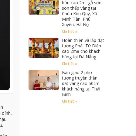
bửu cao 2m, gỗ sơn
son thếp vàng tại
Chùa Kim Quy, Xã
Minh Tân, Phú
Xuyên, Hà Nội
Chi tiết »
Hoàn thiện và lắp đặt
tượng Phật Tứ Diện
cao 2m8 cho khách
hàng tại Đà Nẵng
Chi tiết »
Bàn giao 2 pho
tượng truyền thần
dát vàng cao 50cm
khách hàng tại Thái
Bình
Chi tiết »
ên
 đỉnh,
ại.
u.
 hấp