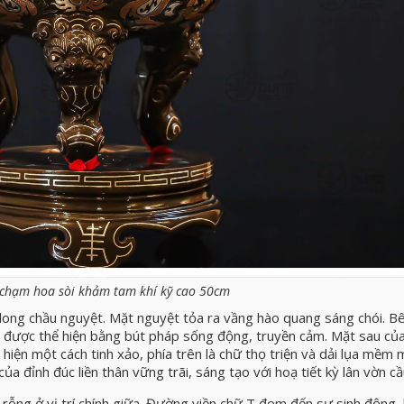
 chạm hoa sòi khảm tam khí kỹ cao 50cm
long chầu nguyệt. Mặt nguyệt tỏa ra vầng hào quang sáng chói. B
 được thể hiện bằng bút pháp sống động, truyền cảm. Mặt sau của
ện một cách tinh xảo, phía trên là chữ thọ triện và dải lụa mềm m
của đỉnh đúc liền thân vững trãi, sáng tạo với hoạ tiết kỳ lân vờn cầ
n rỗng ở vị trí chính giữa. Đường viền chữ T đem đến sự sinh động,