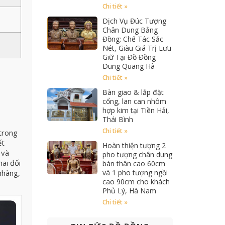
Chi tiết »
Dịch Vụ Đúc Tượng
Chân Dung Bằng
Đồng: Chế Tác Sắc
Nét, Giàu Giá Trị Lưu
Giữ Tại Đồ Đồng
Dung Quang Hà
Chi tiết »
Bàn giao & lắp đặt
cổng, lan can nhôm
hợp kim tại Tiền Hải,
Thái Bình
Chi tiết »
 trong
ết
Hoàn thiện tượng 2
 và
pho tượng chân dung
ai đối
bán thân cao 60cm
và 1 pho tượng ngồi
nhàng,
cao 90cm cho khách
Phủ Lý, Hà Nam
Chi tiết »