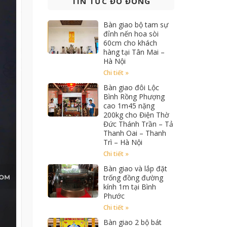
TIN TỨC ĐỒ ĐỒNG
Bàn giao bộ tam sự
đỉnh nến hoa sòi
60cm cho khách
hàng tại Tân Mai –
Hà Nội
Chi tiết »
Bàn giao đôi Lộc
Bình Rồng Phượng
cao 1m45 nặng
200kg cho Điện Thờ
Đức Thánh Trần – Tả
Thanh Oai – Thanh
Trì – Hà Nội
Chi tiết »
Bàn giao và lắp đặt
trống đồng đường
kính 1m tại Bình
Phước
Chi tiết »
Bàn giao 2 bộ bát