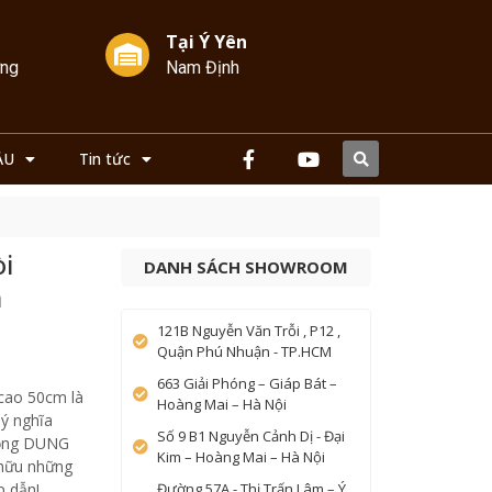
Tại Ý Yên
ởng
Nam Định
ẦU
Tin tức
i
DANH SÁCH SHOWROOM
m
121B Nguyễn Văn Trỗi , P12 ,
Quận Phú Nhuận - TP.HCM
663 Giải Phóng – Giáp Bát –
cao 50cm là
Hoàng Mai – Hà Nội
 ý nghĩa
Số 9 B1 Nguyễn Cảnh Dị - Đại
đồng DUNG
Kim – Hoàng Mai – Hà Nội
 hữu những
p dẫn!
Đường 57A - Thị Trấn Lâm – Ý