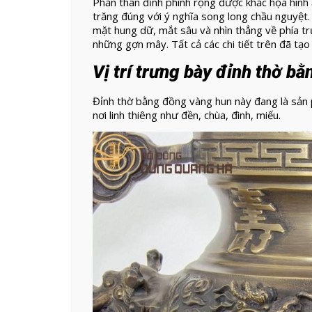
Phần thân đỉnh phình rộng được khắc họa hình 
trăng đúng với ý nghĩa song long chầu nguyệt.
mặt hung dữ, mắt sâu và nhìn thẳng về phía trư
những gợn mây. Tất cả các chi tiết trên đã t
Vị trí trưng bày đỉnh thờ b
Đỉnh thờ bằng đồng vàng hun này đang là sản 
nơi linh thiêng như đền, chùa, đình, miếu.