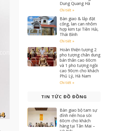
Dung Quang Hà
Chi tiết »
Bàn giao & lắp đặt
cổng, lan can nhôm
hợp kim tại Tiền Hải,
Thái Bình
Chi tiết »
Hoàn thiện tượng 2
pho tượng chân dung
bán thân cao 60cm
và 1 pho tượng ngồi
cao 90cm cho khách
Phủ Lý, Hà Nam
Chi tiết »
TIN TỨC ĐỒ ĐỒNG
Bàn giao bộ tam sự
đỉnh nến hoa sòi
60cm cho khách
hàng tại Tân Mai –