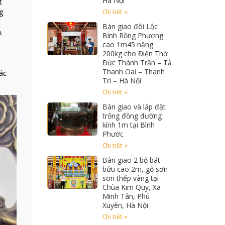
Hà Nội
t
ng
Chi tiết »
à
Bàn giao đôi Lộc
.
Bình Rồng Phượng
cao 1m45 nặng
200kg cho Điện Thờ
Đức Thánh Trần – Tả
Thanh Oai – Thanh
ác
Trì – Hà Nội
Chi tiết »
Bàn giao và lắp đặt
trống đồng đường
kính 1m tại Bình
Phước
Chi tiết »
Bàn giao 2 bộ bát
bửu cao 2m, gỗ sơn
son thếp vàng tại
Chùa Kim Quy, Xã
Minh Tân, Phú
Xuyên, Hà Nội
Chi tiết »