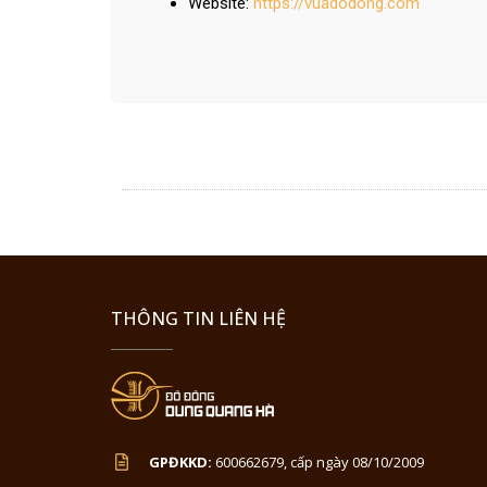
Website:
https://vuadodong.com
THÔNG TIN LIÊN HỆ
GPĐKKD:
600662679, cấp ngày 08/10/2009