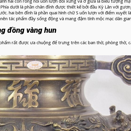
ảnh hai con rồng nổi uốn lượn đối xứng và ở giữa là biểu tượng mặ
 Phía dưới là phần chân đỉnh được thiết kế bởi đầu Kỳ Lân với gươ
ớc. hai bên đỉnh là phần quai hình chữ S uốn lượn với điểm xuyết l
ạo nên tác phẩm đầy sống động và mang đậm tính mộc mạc dân gian
ằng đồng vàng hun
phẩm rất được ưa chuộng để trưng trên các ban thờ, phòng thờ, c