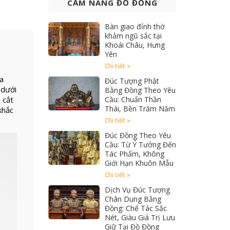
CẨM NANG ĐỒ ĐỒNG
Bàn giao đỉnh thờ
khảm ngũ sắc tại
Khoái Châu, Hưng
Yên
Chi tiết »
ra
Đúc Tượng Phật
 dưới
Bằng Đồng Theo Yêu
 cắt
Cầu: Chuẩn Thần
Thái, Bền Trăm Năm
khắc
Chi tiết »
Đúc Đồng Theo Yêu
Cầu: Từ Ý Tưởng Đến
Tác Phẩm, Không
Giới Hạn Khuôn Mẫu
Chi tiết »
Dịch Vụ Đúc Tượng
Chân Dung Bằng
Đồng: Chế Tác Sắc
Nét, Giàu Giá Trị Lưu
Giữ Tại Đồ Đồng