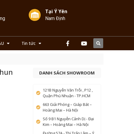
Tại Ý Yên
ởng
Nam Định
ẦU
Tin tức
 hun
DANH SÁCH SHOWROOM
121B Nguyễn Văn Trỗi , P12 ,
Quận Phú Nhuận - TP.HCM
663 Giải Phóng – Giáp Bát –
Hoàng Mai – Hà Nội
Số 9 B1 Nguyễn Cảnh Dị - Đại
Kim – Hoàng Mai – Hà Nội
Đường 57A - Thị Trấn Lâm – Ý