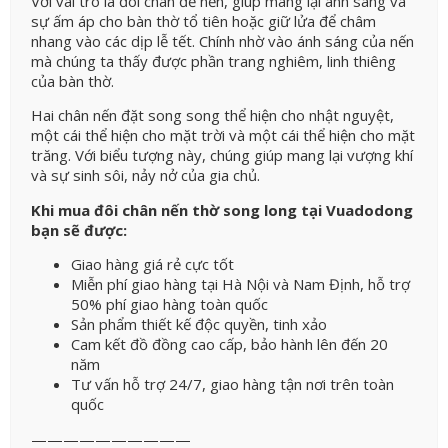
Với vai trò là đôi chân để nến, giúp mang lại ánh sáng và
sự ấm áp cho bàn thờ tổ tiên hoặc giữ lửa để châm
nhang vào các dịp lễ tết. Chính nhờ vào ánh sáng của nến
mà chúng ta thấy được phần trang nghiêm, linh thiêng
của bàn thờ.
Hai chân nến đặt song song thể hiện cho nhật nguyệt,
một cái thể hiện cho mặt trời và một cái thể hiện cho mặt
trăng. Với biểu tượng này, chúng giúp mang lại vượng khí
và sự sinh sôi, nảy nở của gia chủ.
Khi mua đôi chân nến thờ song long tại Vuadodong
bạn sẽ được:
Giao hàng giá rẻ cực tốt
Miễn phí giao hàng tại Hà Nội và Nam Định, hỗ trợ
50% phí giao hàng toàn quốc
Sản phẩm thiết kế độc quyền, tinh xảo
Cam kết đồ đồng cao cấp, bảo hành lên đến 20
năm
Tư vấn hỗ trợ 24/7, giao hàng tận nơi trên toàn
quốc
——————————