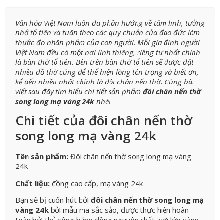
Văn hóa Việt Nam luôn đa phần hướng về tâm linh, tưởng
nhớ tổ tiên và tuân theo các quy chuẩn của đạo đức làm
thước đo nhân phẩm của con người. Mỗi gia đình người
Việt Nam đều có một nơi linh thiêng, riêng tư nhất chính
là bàn thờ tổ tiên. Bên trên bàn thờ tổ tiên sẽ được đặt
nhiều đồ thờ cúng để thể hiện lòng tôn trọng và biết ơn,
kể đến nhiều nhất chính là đôi chân nến thờ. Cùng bài
viết sau đây tìm hiểu chi tiết sản phẩm
đôi chân nến thờ
song long mạ vàng 24k
nhé!
Chi tiết của đôi chân nến thờ
song long mạ vàng 24k
Tên sản phẩm:
Đôi chân nến thờ song long mạ vàng
24k
Chất liệu:
đồng cao cấp, mạ vàng 24k
Bạn sẽ bị cuốn hút bởi
đôi chân nến thờ song long mạ
vàng 24k
bởi mẫu mã sắc sảo, được thực hiện hoàn
toàn bởi thủ công bằng đồng nguyên chất, với lớp vàng