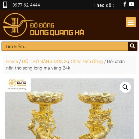
0977 62 4444
Theo dõi:
Home
/
ĐỒ THỜ BẰNG ĐỒNG
/
Chân Nến Đồng
/ Đôi chân
nến thờ song long mạ vàng 24k