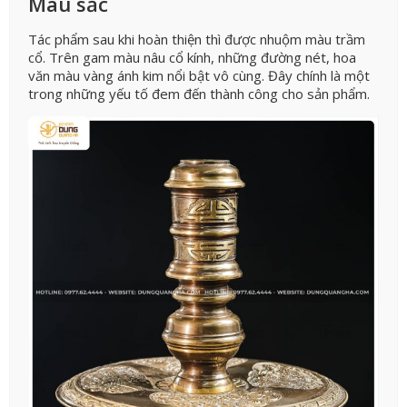
Màu sắc
Tác phẩm sau khi hoàn thiện thì được nhuộm màu trầm
cổ. Trên gam màu nâu cổ kính, những đường nét, hoa
văn màu vàng ánh kim nổi bật vô cùng. Đây chính là một
trong những yếu tố đem đến thành công cho sản phẩm.