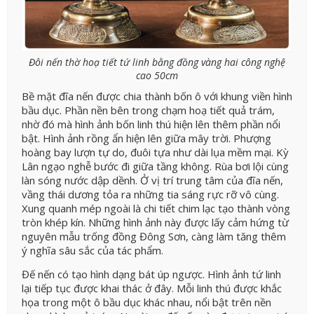
Đôi nến thờ hoạ tiết tứ linh bằng đồng vàng hai công nghệ
cao 50cm
Bề mặt đĩa nến được chia thành bốn ô với khung viền hình
bầu dục. Phần nền bên trong chạm hoạ tiết quả trám,
nhờ đó mà hình ảnh bốn linh thú hiện lên thêm phần nổi
bật. Hình ảnh rồng ẩn hiện lên giữa mây trời. Phượng
hoàng bay lượn tự do, đuôi tựa như dài lụa mềm mại. Kỳ
Lân ngạo nghễ bước đi giữa tầng không. Rùa bơi lội cùng
làn sóng nước dập dềnh. Ở vị trí trung tâm của đĩa nến,
vầng thái dương tỏa ra những tia sáng rực rỡ vô cùng.
Xung quanh mép ngoài là chi tiết chim lạc tạo thành vòng
tròn khép kín. Những hình ảnh này được lấy cảm hứng từ
nguyên mẫu trống đồng Đông Sơn, càng làm tăng thêm
ý nghĩa sâu sắc của tác phẩm.
Đế nến có tạo hình dạng bát úp ngược. Hình ảnh tứ linh
lại tiếp tục được khai thác ở đây. Mỗi linh thú được khắc
họa trong một ô bầu dục khác nhau, nổi bật trên nền