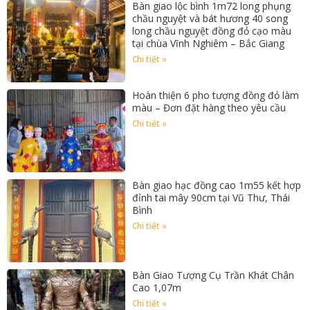
Bàn giao lộc bình 1m72 long phụng
chầu nguyệt và bát hương 40 song
long chầu nguyệt đồng đỏ cạo màu
tại chùa Vĩnh Nghiêm – Bắc Giang
Chi tiết »
Hoàn thiện 6 pho tượng đồng đỏ làm
màu – Đơn đặt hàng theo yêu cầu
Chi tiết »
Bàn giao hạc đồng cao 1m55 kết hợp
đỉnh tai mây 90cm tại Vũ Thư, Thái
Bình
Chi tiết »
Bàn Giao Tượng Cụ Trần Khát Chân
Cao 1,07m
Chi tiết »