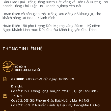
Bàn Giao Quả Trống Đồng 80cm Dát Vàng Và Đôn Gỗ Hương Cho
Khách Hàng Chủ Hiệp Hội Doanh Nghiệp Yên Bái
Hoàn thiện và bàn giao mặt trống D80 đồng đỏ khung gụ cho
khách hàng tại Hoa Lư Ninh Bình
Hoàn thiện 150 pho tượng Đức Mẹ mạ vàng 20cm – Kỷ niệm
Ngọc Khánh Linh mục Đức Cha Đa Minh Nguyễn Chu Trinh
THÔNG TIN LIÊN HỆ
GPĐKKD:
600662679, cấp ngày 08/10/2009
Địa chỉ:
Cơ sở 1: 353 Đường Cộng Hòa, phường 13, Quận Tân Bình -
TP.HCM
Cơ sở 2: 663 Giải Phóng, Giáp Bát, Hoàng Mai, Hà Nội
Cơ sở 3: Số 9 B1 Nguyễn Cảnh Dị, Đại Kim, Hoàng Mai, Hà Nội