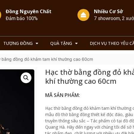
Đồng Nguyên Chất
Nhiều Cơ Sở
Đảm bảo 100%
7 showroom, 2 xư
TƯỢNG ĐỒNG
QUÀ TẶNG
DỊCH VỤ THEO YÊU C
ờ bằng đồng đỏ khảm tam khí thường cao 60cm
Hạc thờ bằng đồng đỏ k
khí thường cao 60cm
MÃ SẢN PHẨM:
Hạc thờ bằng đồng đỏ khảm tam khí thường 
mẫu đồ thờ bằng đồng thiết kế độc đáo, giàu
truyền thống sâu sắc – Tác phẩm có tại đồ 
Quang Hà. Hãy đến ngay với chúng tôi để sở
tác phẩm đẹp, chất lượng với nhiều ưu đãi hấ