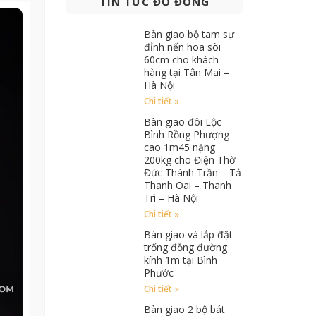
TIN TỨC ĐỒ ĐỒNG
Bàn giao bộ tam sự
đỉnh nến hoa sòi
60cm cho khách
hàng tại Tân Mai –
Hà Nội
Chi tiết »
Bàn giao đôi Lộc
Bình Rồng Phượng
cao 1m45 nặng
200kg cho Điện Thờ
Đức Thánh Trần – Tả
Thanh Oai – Thanh
Trì – Hà Nội
Chi tiết »
Bàn giao và lắp đặt
trống đồng đường
kính 1m tại Bình
Phước
Chi tiết »
Bàn giao 2 bộ bát