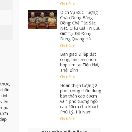
Chi tiết »
Dịch Vụ Đúc Tượng
Chân Dung Bằng
Đồng: Chế Tác Sắc
Nét, Giàu Giá Trị Lưu
Giữ Tại Đồ Đồng
Dung Quang Hà
Chi tiết »
Bàn giao & lắp đặt
cổng, lan can nhôm
hợp kim tại Tiền Hải,
Thái Bình
Chi tiết »
thực,
Hoàn thiện tượng 2
 chân
pho tượng chân dung
 tinh
bán thân cao 60cm
và 1 pho tượng ngồi
 viền
cao 90cm cho khách
mại,
Phủ Lý, Hà Nam
vươn
Chi tiết »
 đẹp