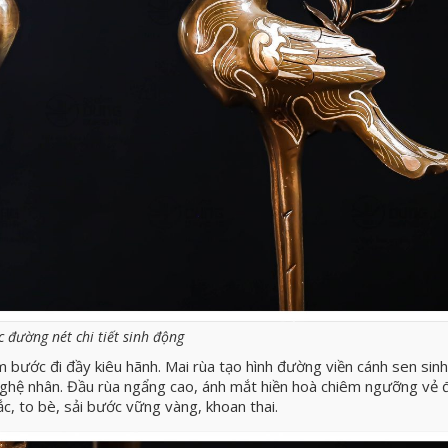
c đường nét chi tiết sinh động
m bước đi đầy kiêu hãnh. Mai rùa tạo hình đường viền cánh sen sinh
nghệ nhân. Đầu rùa ngẩng cao, ánh mắt hiền hoà chiêm ngưỡng vẻ 
ắc, to bè, sải bước vững vàng, khoan thai.