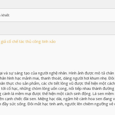
 khiết
iả cổ chế tác thủ công tinh xảo
ại và sự sáng tạo của người nghệ nhân. Hình ảnh được mô tả chân 
Thân hình hạc mảnh mai, thanh thoát, dáng người hơi khum nhẹ. Đôi
hân thực cho sản phẩm, các chi tiết lông vũ được thể hiện một cách
 tới cổ hạc, những chòm lông uốn cong, nối tiếp nhau thành đường
g cành lá mềm mại được thể hiện một cách sinh động. Lá sen mềm 
ên cạnh chiếc đài sen. Miệng hạc dài, ngậm hề cành hoa sen đang 
n đầy sức sống. Đôi mắt hạc tinh anh, ngước lên chiêm ngưỡng vẻ