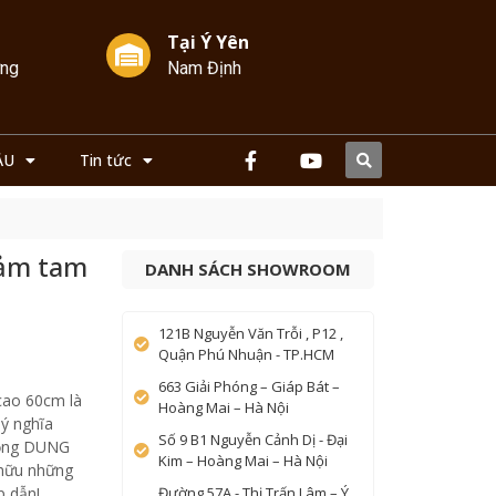
Tại Ý Yên
ởng
Nam Định
ẦU
Tin tức
hảm tam
DANH SÁCH SHOWROOM
121B Nguyễn Văn Trỗi , P12 ,
Quận Phú Nhuận - TP.HCM
663 Giải Phóng – Giáp Bát –
cao 60cm là
Hoàng Mai – Hà Nội
 ý nghĩa
Số 9 B1 Nguyễn Cảnh Dị - Đại
đồng DUNG
Kim – Hoàng Mai – Hà Nội
 hữu những
p dẫn!
Đường 57A - Thị Trấn Lâm – Ý