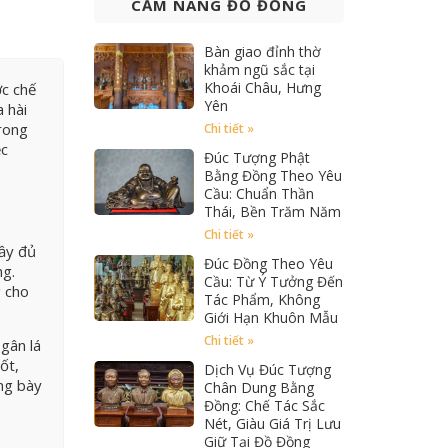
CẨM NANG ĐỒ ĐỒNG
Bàn giao đỉnh thờ
khảm ngũ sắc tại
Khoái Châu, Hưng
ợc chế
Yên
 hài
rong
Chi tiết »
ệc
Đúc Tượng Phật
Bằng Đồng Theo Yêu
Cầu: Chuẩn Thần
Thái, Bền Trăm Năm
Chi tiết »
đầy đủ
Đúc Đồng Theo Yêu
ng.
Cầu: Từ Ý Tưởng Đến
g cho
Tác Phẩm, Không
Giới Hạn Khuôn Mẫu
Chi tiết »
gân lá
ốt,
Dịch Vụ Đúc Tượng
ưng bày
Chân Dung Bằng
Đồng: Chế Tác Sắc
Nét, Giàu Giá Trị Lưu
Giữ Tại Đồ Đồng