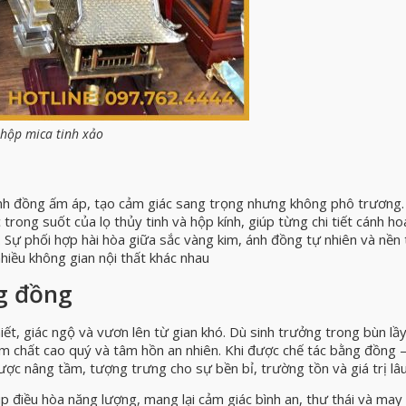
hộp mica tinh xảo
ánh đồng ấm áp, tạo cảm giác sang trọng nhưng không phô trương
rong suốt của lọ thủy tinh và hộp kính, giúp từng chi tiết cánh ho
. Sự phối hợp hài hòa giữa sắc vàng kim, ánh đồng tự nhiên và nền
nhiều không gian nội thất khác nhau
g đồng
iết, giác ngộ và vươn lên từ gian khó. Dù sinh trưởng trong bùn lầ
ẩm chất cao quý và tâm hồn an nhiên. Khi được chế tác bằng đồng –
ược nâng tầm, tượng trưng cho sự bền bỉ, trường tồn và giá trị lâu
 điều hòa năng lượng, mang lại cảm giác bình an, thư thái và ma