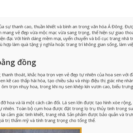
ủa sự thanh cao, thuần khiết và bình an trong văn hóa Á Đông. Đư
ẩm mang vẻ đẹp vừa mộc mạc vừa sang trọng, thể hiện sự giao thoa
ện đại. Với hình dáng mềm mại, uyển chuyển và bố cục trang nhã t
ù hợp làm quà tặng ý nghĩa hoặc trang trí không gian sống, làm vi
 bằng đồng
thanh thoát, khắc họa trọn vẹn vẻ đẹp tự nhiên của hoa sen với 
en kẽ cao thấp hài hòa, tạo chiều sâu và nhịp điệu thị giác nhẹ nhà
ôm trọn nhụy hoa, trong khi nụ sen khép kín vươn cao, biểu trưn
ỡ hoa và lá một cách cân đối. Lá sen lớn được tạo hình xòe rộng, 
ự nhiên. Toàn bộ cụm hoa được đặt trong lọ trụ thủy tinh trong su
lại cảm giác tinh khiết, trang nhã. Sản phẩm được bảo quản và tr
iá trị thẩm mỹ và tính trang trọng cho tổng thể.