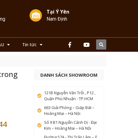
Tại Ý Yên
ởng
Nam Định
ẦU
Tin tức
trong
DANH SÁCH SHOWROOM
121B Nguyễn Văn Trỗi , P12 ,
Quận Phú Nhuận - TP.HCM
663 Giải Phóng – Giáp Bát –
Hoàng Mai – Hà Nội
44
Số 9 B1 Nguyễn Cảnh Dị - Đại
Kim – Hoàng Mai – Hà Nội
Đường 57A - Thị Trấn Lâm – Ý