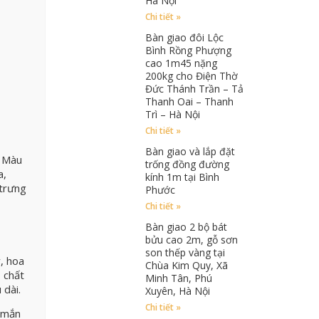
Hà Nội
Chi tiết »
Bàn giao đôi Lộc
Bình Rồng Phượng
cao 1m45 nặng
200kg cho Điện Thờ
Đức Thánh Trần – Tả
Thanh Oai – Thanh
Trì – Hà Nội
Chi tiết »
Bàn giao và lắp đặt
. Màu
trống đồng đường
a,
kính 1m tại Bình
 trưng
Phước
Chi tiết »
Bàn giao 2 bộ bát
bửu cao 2m, gỗ sơn
son thếp vàng tại
y, hoa
Chùa Kim Quy, Xã
 chất
Minh Tân, Phú
 dài.
Xuyên, Hà Nội
Chi tiết »
y mắn