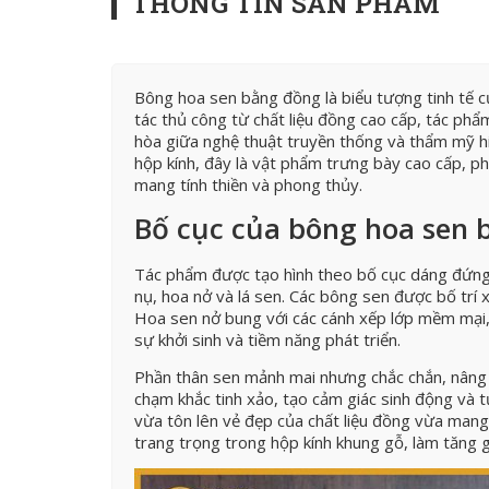
THÔNG TIN SẢN PHẨM
Bông hoa sen bằng đồng là biểu tượng tinh tế c
tác thủ công từ chất liệu đồng cao cấp, tác ph
hòa giữa nghệ thuật truyền thống và thẩm mỹ hi
hộp kính, đây là vật phẩm trưng bày cao cấp, ph
mang tính thiền và phong thủy.
Bố cục của bông hoa sen
Tác phẩm được tạo hình theo bố cục dáng đứng 
nụ, hoa nở và lá sen. Các bông sen được bố trí x
Hoa sen nở bung với các cánh xếp lớp mềm mại, 
sự khởi sinh và tiềm năng phát triển.
Phần thân sen mảnh mai nhưng chắc chắn, nâng đ
chạm khắc tinh xảo, tạo cảm giác sinh động và t
vừa tôn lên vẻ đẹp của chất liệu đồng vừa mang 
trang trọng trong hộp kính khung gỗ, làm tăng g