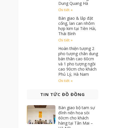
Dung Quang Hà
Chi tiết »
Bàn giao & lắp đặt
cổng, lan can nhôm
hợp kim tại Tiền Hải,
Thái Bình
Chi tiết »
Hoàn thiện tượng 2
pho tượng chân dung
bán thân cao 60cm
và 1 pho tượng ngồi
cao 90cm cho khách
Phủ Lý, Hà Nam
Chi tiết »
TIN TỨC ĐỒ ĐỒNG
Bàn giao bộ tam sự
đỉnh nến hoa sòi
60cm cho khách
hàng tại Tân Mai –