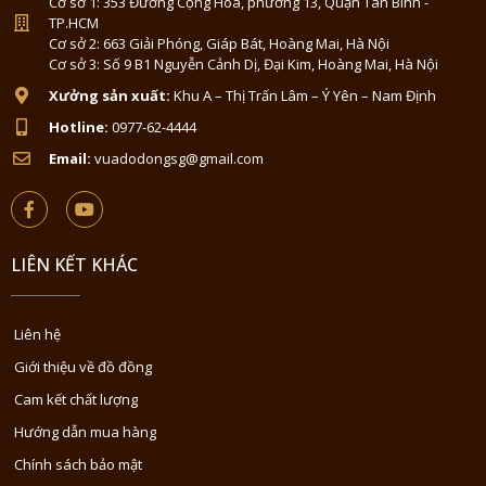
Cơ sở 1: 353 Đường Cộng Hòa, phường 13, Quận Tân Bình -
TP.HCM
Cơ sở 2: 663 Giải Phóng, Giáp Bát, Hoàng Mai, Hà Nội
Cơ sở 3: Số 9 B1 Nguyễn Cảnh Dị, Đại Kim, Hoàng Mai, Hà Nội
Xưởng sản xuất:
Khu A – Thị Trấn Lâm – Ý Yên – Nam Định
Hotline:
0977-62-4444
Email:
vuadodongsg@gmail.com
LIÊN KẾT KHÁC
Liên hệ
Giới thiệu về đồ đồng
Cam kết chất lượng
Hướng dẫn mua hàng
Chính sách bảo mật