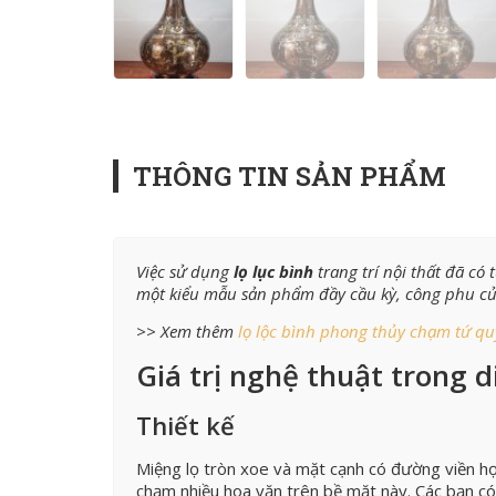
THÔNG TIN SẢN PHẨM
Việc sử dụng
lọ lục bình
trang trí nội thất đã có
một kiểu mẫu sản phẩm đầy cầu kỳ, công phu c
>> Xem thêm
lọ lộc bình phong thủy chạm tứ q
Giá trị nghệ thuật trong 
Thiết kế
Miệng lọ tròn xoe và mặt cạnh có đường viền họ
chạm nhiều hoa văn trên bề mặt này. Các bạn có 