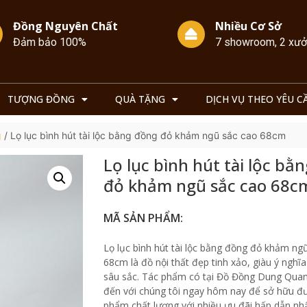
Đồng Nguyên Chất
Nhiều Cơ Sở
Đảm bảo 100%
7 showroom, 2 xư
TƯỢNG ĐỒNG
QUÀ TẶNG
DỊCH VỤ THEO YÊU C
g
/ Lọ lục bình hút tài lộc bằng đồng đỏ khảm ngũ sắc cao 68cm
Lọ lục bình hút tài lộc bằ
đỏ khảm ngũ sắc cao 68c
MÃ SẢN PHẨM:
Lọ lục bình hút tài lộc bằng đồng đỏ khảm ng
68cm là đồ nội thất đẹp tinh xảo, giàu ý nghĩ
sâu sắc. Tác phẩm có tại Đồ Đồng Dung Qua
đến với chúng tôi ngay hôm nay để sở hữu đ
phẩm chất lượng với nhiều ưu đãi hấp dẫn nhấ