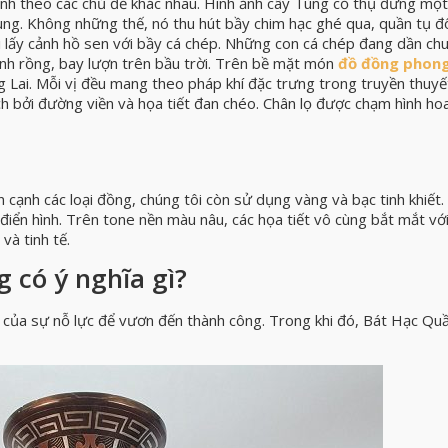
nh theo các chủ đề khác nhau. Hình ảnh cây Tùng cổ thụ đứng mộ
ng. Không những thế, nó thu hút bầy chim hạc ghé qua, quần tụ 
i lấy cảnh hồ sen với bầy cá chép. Những con cá chép đang dần ch
hành rồng, bay lượn trên bầu trời. Trên bề mặt món
đồ đồng phon
g Lai. Mỗi vị đều mang theo pháp khí đặc trưng trong truyền thuyế
h bởi đường viền và họa tiết đan chéo. Chân lọ được chạm hình hoa
cạnh các loại đồng, chúng tôi còn sử dụng vàng và bạc tinh khiết.
 điển hình. Trên tone nền màu nâu, các họa tiết vô cùng bắt mắt vớ
và tinh tế.
g có ý nghĩa gì?
của sự nỗ lực để vươn đến thành công. Trong khi đó, Bát Hạc Qu