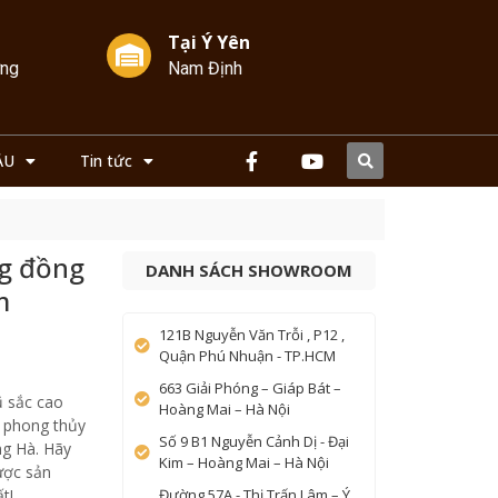
Tại Ý Yên
ởng
Nam Định
ẦU
Tin tức
ng đồng
DANH SÁCH SHOWROOM
m
121B Nguyễn Văn Trỗi , P12 ,
Quận Phú Nhuận - TP.HCM
663 Giải Phóng – Giáp Bát –
ũ sắc cao
Hoàng Mai – Hà Nội
a phong thủy
Số 9 B1 Nguyễn Cảnh Dị - Đại
ng Hà. Hãy
Kim – Hoàng Mai – Hà Nội
ược sản
t!
Đường 57A - Thị Trấn Lâm – Ý