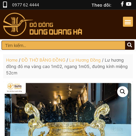
0977 62 4444
Theo dõi:
Home
/
ĐỒ THỜ BẰNG ĐỒNG
/
Lư Hương Đồng
/ Lư hương
đồng đỏ mạ vàng cao 1m02, ngang 1m05, đường kính miệng
52cm