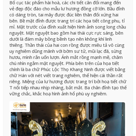
Bố cục tác phẩm hài hoà, các chi tiết cân đối mang đến
vẻ đẹp độc đáo cho mẫu lư hương đồng cỡ lớn.
Bầu đỉnh
có dáng tròn, tai mây được đúc liền thân đối xứng hai
bên. Bề mặt đỉnh được trang trí các họa tiết công phu, tỉ
mỉ. Mặt trước của đỉnh xuất hiện hình ảnh song long chầu
nguyệt. Mặt nguyệt bao gồm hai thái cực rực sáng, bên
dưới là đám mây bồng bềnh tạo nên không khí linh
thiêng. Thần thái của hai con rồng được miêu tả vô cùng
uy nghiêm dũng mãnh với bờm sư tử, mũi lạc đã, sừng
hươu, mình rắn uốn lượn. Ánh mắt rồng mạnh mẽ, chăm
chú nhìn ngắm mặt nguyệt. Phía bên trên của họa tiết
chính là ba chữ Phúc Lộc Thọ Khang Ninh được viết bằng
chữ Hán với nét viết trang nghiêm, thể hiện cái thần rất
riêng.
Miệng của lư hương được trang trí bởi hoạ tiết chữ
T nối tiếp nhau nhịp nhàng, bắt mắt. Ba chân đỉnh tạo thế
vững chắc, khắc hoạ hình ảnh hổ phù uy nghiêm.