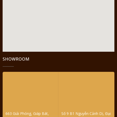
SHOWROOM
663 Giải Phóng, Giáp Bát,
Số 9 B1 Nguyễn Cảnh Dị, Đại