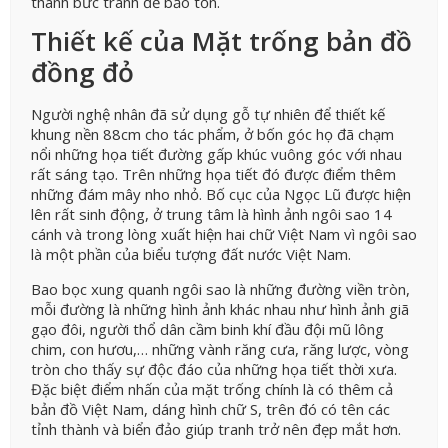
thành bức tranh để bảo tồn.
Thiết kế của Mặt trống bản đồ
đồng đỏ
Người nghệ nhân đã sử dụng gỗ tự nhiên để thiết kế
khung nền 88cm cho tác phẩm, ở bốn góc họ đã chạm
nổi những họa tiết đường gấp khúc vuông góc với nhau
rất sáng tạo. Trên những họa tiết đó được điểm thêm
những đám mây nho nhỏ. Bố cục của Ngọc Lũ được hiện
lên rất sinh động, ở trung tâm là hình ảnh ngôi sao 14
cánh và trong lòng xuất hiện hai chữ Việt Nam vì ngôi sao
là một phần của biểu tượng đất nước Việt Nam.
Bao bọc xung quanh ngôi sao là những đường viền tròn,
mỗi đường là những hình ảnh khác nhau như hình ảnh giã
gạo đôi, người thổ dân cầm binh khí đầu đội mũ lông
chim, con hươu,… những vành răng cưa, răng lược, vòng
tròn cho thấy sự độc đáo của những họa tiết thời xưa.
Đặc biệt điểm nhấn của mặt trống chính là có thêm cả
bản đồ Việt Nam, dáng hình chữ S, trên đó có tên các
tỉnh thành và biển đảo giúp tranh trở nên đẹp mắt hơn.