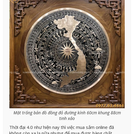
Mặt trống bản đồ đồng đỏ đường kính 60cm khung 88cm
tinh xảo
Thời đại 4.0 như hiện nay thì việc mua sắm online đã
không còn xa lạ nữa nhưng để mua được hàng chất