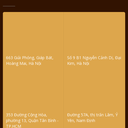
663 Giải Phóng, Giáp Bát,
Số 9 B1 Nguyễn Cảnh Dị, Đại
Hoàng Mai, Hà Nội
Kim, Hà Nội
353 Đường Cộng Hòa,
Đường 57A, thị trấn Lâm, Ý
phường 13, Quận Tân Bình -
Yên, Nam Định
TP.HCM