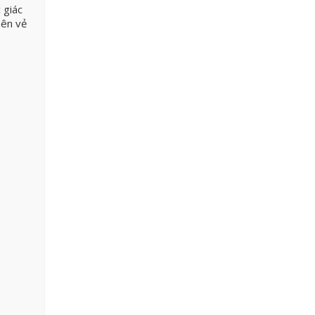
 giác
nên vẻ