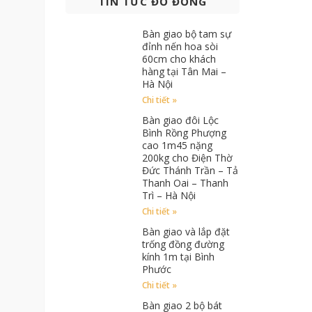
TIN TỨC ĐỒ ĐỒNG
Bàn giao bộ tam sự
đỉnh nến hoa sòi
60cm cho khách
hàng tại Tân Mai –
Hà Nội
Chi tiết »
Bàn giao đôi Lộc
Bình Rồng Phượng
cao 1m45 nặng
200kg cho Điện Thờ
Đức Thánh Trần – Tả
Thanh Oai – Thanh
Trì – Hà Nội
Chi tiết »
Bàn giao và lắp đặt
trống đồng đường
kính 1m tại Bình
Phước
Chi tiết »
Bàn giao 2 bộ bát