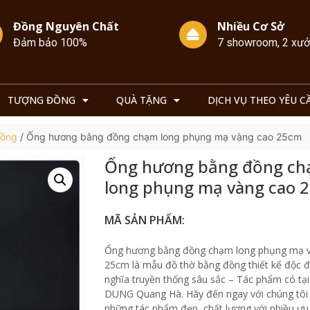
Đồng Nguyên Chất
Nhiều Cơ Sở
Đảm bảo 100%
7 showroom, 2 xư
TƯỢNG ĐỒNG
QUÀ TẶNG
DỊCH VỤ THEO YÊU C
Đồng
/ Ống hương bằng đồng chạm long phụng mạ vàng cao 25cm
Ống hương bằng đồng c
long phụng mạ vàng cao 
MÃ SẢN PHẨM:
Ống hương bằng đồng chạm long phụng mạ 
25cm là mẫu đồ thờ bằng đồng thiết kế độc đ
nghĩa truyền thống sâu sắc – Tác phẩm có tạ
DUNG Quang Hà. Hãy đến ngay với chúng tôi
những tác phẩm đẹp, chất lượng với nhiều ưu