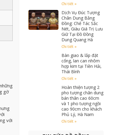
Chi tiết »
Dịch Vụ Đúc Tượng
Chân Dung Bằng
Đồng: Chế Tác Sắc
Nét, Giàu Giá Trị Lưu
Giữ Tại Đồ Đồng
Dung Quang Hà
Chi tiết »
Bàn giao & lắp đặt
cổng, lan can nhôm
hợp kim tại Tiền Hải,
Thái Bình
Chi tiết »
 những
Hoàn thiện tượng 2
ng gờ
pho tượng chân dung
bán thân cao 60cm
và 1 pho tượng ngồi
nhưng
cao 90cm cho khách
với
Phủ Lý, Hà Nam
ng với
Chi tiết »