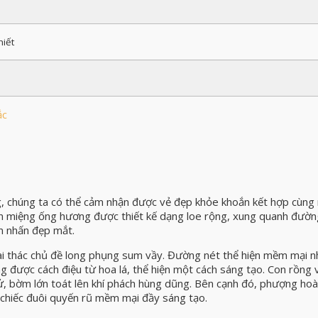
iết
ắc
chúng ta có thể cảm nhận được vẻ đẹp khỏe khoắn kết hợp cùng
ần miệng ống hương được thiết kế dạng loe rộng, xung quanh đườ
ểm nhấn đẹp mắt.
i thác chủ đề long phụng sum vầy. Đường nét thể hiện mềm mại 
 được cách điệu từ hoa lá, thể hiện một cách sáng tạo. Con rồng 
ử, bờm lớn toát lên khí phách hùng dũng. Bên cạnh đó, phượng hoà
, chiếc đuôi quyến rũ mềm mại đầy sáng tạo.