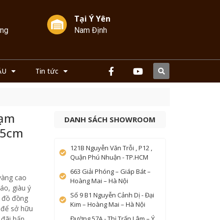
Tại Ý Yên
ởng
Nam Định
ẦU
Tin tức
hạm
DANH SÁCH SHOWROOM
25cm
121B Nguyễn Văn Trỗi , P12 ,
Quận Phú Nhuận - TP.HCM
663 Giải Phóng – Giáp Bát –
vàng cao
Hoàng Mai – Hà Nội
áo, giàu ý
Số 9 B1 Nguyễn Cảnh Dị - Đại
i đồ đồng
Kim – Hoàng Mai – Hà Nội
 để sở hữu
 đãi hấp
Đường 57A - Thị Trấn Lâm – Ý