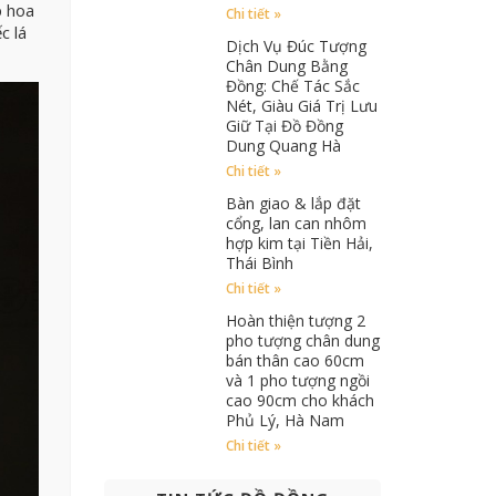
p hoa
Chi tiết »
c lá
Dịch Vụ Đúc Tượng
Chân Dung Bằng
Đồng: Chế Tác Sắc
Nét, Giàu Giá Trị Lưu
Giữ Tại Đồ Đồng
Dung Quang Hà
Chi tiết »
Bàn giao & lắp đặt
cổng, lan can nhôm
hợp kim tại Tiền Hải,
Thái Bình
Chi tiết »
Hoàn thiện tượng 2
pho tượng chân dung
bán thân cao 60cm
và 1 pho tượng ngồi
cao 90cm cho khách
Phủ Lý, Hà Nam
Chi tiết »