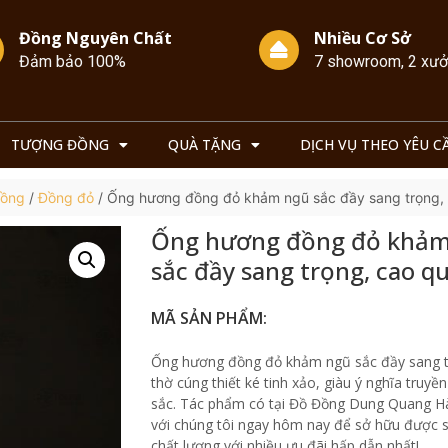
Đồng Nguyên Chất
Nhiều Cơ Sở
Đảm bảo 100%
7 showroom, 2 xư
TƯỢNG ĐỒNG
QUÀ TẶNG
DỊCH VỤ THEO YÊU C
Đồng
/
Đồng đỏ
/ Ống hương đồng đỏ khảm ngũ sắc đầy sang trọng,
Ống hương đồng đỏ khảm
sắc đầy sang trọng, cao q
MÃ SẢN PHẨM:
Ống hương đồng đỏ khảm ngũ sắc đầy sang t
thờ cúng thiết ké tinh xảo, giàu ý nghĩa truyề
sắc. Tác phẩm có tại Đồ Đồng Dung Quang H
với chúng tôi ngay hôm nay để sở hữu được
chất lượng với nhiều ưu đãi hấp dẫn nhất!