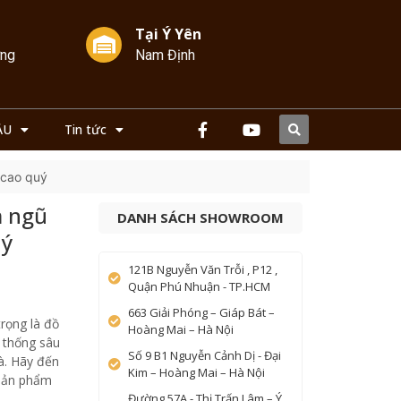
Tại Ý Yên
ởng
Nam Định
ẦU
Tin tức
 cao quý
 ngũ
DANH SÁCH SHOWROOM
uý
121B Nguyễn Văn Trỗi , P12 ,
Quận Phú Nhuận - TP.HCM
663 Giải Phóng – Giáp Bát –
rọng là đồ
Hoàng Mai – Hà Nội
n thống sâu
Số 9 B1 Nguyễn Cảnh Dị - Đại
à. Hãy đến
Kim – Hoàng Mai – Hà Nội
 sản phẩm
Đường 57A - Thị Trấn Lâm – Ý