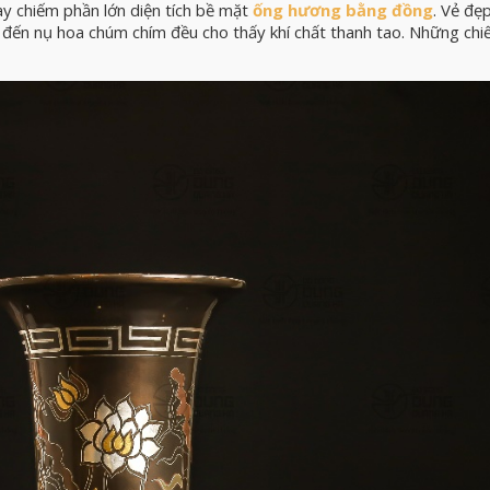
ày chiếm phần lớn diện tích bề mặt
ống hương bằng đồng
. Vẻ đẹ
 đến nụ hoa chúm chím đều cho thấy khí chất thanh tao. Những chiế