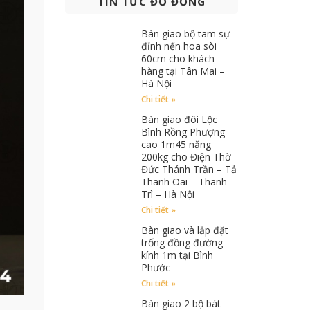
TIN TỨC ĐỒ ĐỒNG
Bàn giao bộ tam sự
đỉnh nến hoa sòi
60cm cho khách
hàng tại Tân Mai –
Hà Nội
Chi tiết »
Bàn giao đôi Lộc
Bình Rồng Phượng
cao 1m45 nặng
200kg cho Điện Thờ
Đức Thánh Trần – Tả
Thanh Oai – Thanh
Trì – Hà Nội
Chi tiết »
Bàn giao và lắp đặt
trống đồng đường
kính 1m tại Bình
Phước
Chi tiết »
Bàn giao 2 bộ bát