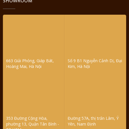
SHOWROOM
663 Giải Phóng, Giáp Bát,
Số 9 B1 Nguyễn Cảnh Dị, Đại
Hoàng Mai, Hà Nội
Kim, Hà Nội
353 Đường Cộng Hòa,
Đường 57A, thị trấn Lâm, Ý
phường 13, Quận Tân Bình -
Yên, Nam Định