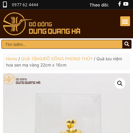
0977 62 4444
Theo dõi:
Home
/
QUÀ TẶNG/ĐỒ ĐỒNG PHONG THỦY
/ Quà lưu niệm
hoa sen mạ vàng 22cm x 16cm