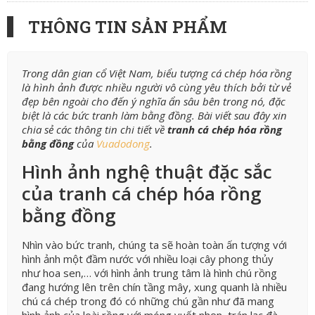
THÔNG TIN SẢN PHẨM
Trong dân gian cổ Việt Nam, biểu tượng cá chép hóa rồng
là hình ảnh được nhiều người vô cùng yêu thích bởi từ vẻ
đẹp bên ngoài cho đến ý nghĩa ẩn sâu bên trong nó, đặc
biệt là các bức tranh làm bằng đồng. Bài viết sau đây xin
chia sẻ các thông tin chi tiết về
tranh cá chép hóa rồng
bằng đồng
của
Vuadodong
.
Hình ảnh nghệ thuật đặc sắc
của tranh cá chép hóa rồng
bằng đồng
Nhìn vào bức tranh, chúng ta sẽ hoàn toàn ấn tượng với
hình ảnh một đầm nước với nhiều loại cây phong thủy
như hoa sen,… với hình ảnh trung tâm là hình chú rồng
đang hướng lên trên chín tầng mây, xung quanh là nhiều
chú cá chép trong đó có những chú gần như đã mang
hình ảnh của loài rồng với móng vuốt nhọn, trán lạc đà,