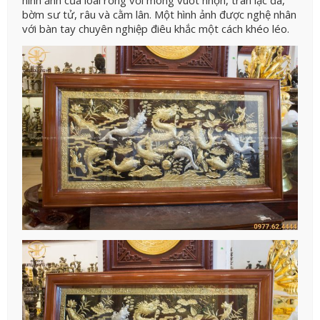
bờm sư tử, râu và cằm lân. Một hình ảnh được nghệ nhân
với bàn tay chuyên nghiệp điêu khắc một cách khéo léo.