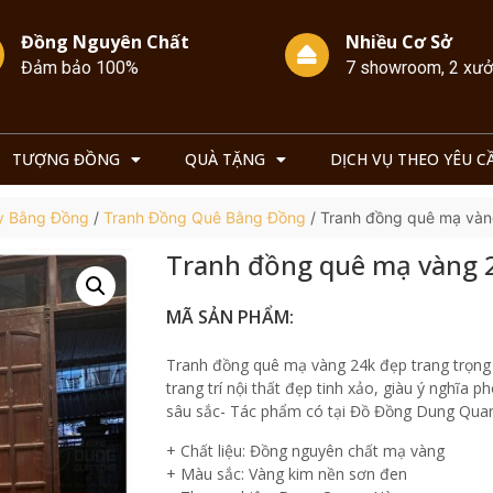
Đồng Nguyên Chất
Nhiều Cơ Sở
Đảm bảo 100%
7 showroom, 2 xư
TƯỢNG ĐỒNG
QUÀ TẶNG
DỊCH VỤ THEO YÊU C
y Bằng Đồng
/
Tranh Đồng Quê Bằng Đồng
/ Tranh đồng quê mạ và
Tranh đồng quê mạ vàng 
MÃ SẢN PHẨM:
Tranh đồng quê mạ vàng 24k đẹp trang trọng 
trang trí nội thất đẹp tinh xảo, giàu ý nghĩa p
sâu sắc- Tác phẩm có tại Đồ Đồng Dung Qua
+ Chất liệu: Đồng nguyên chất mạ vàng
+ Màu sắc: Vàng kim nền sơn đen