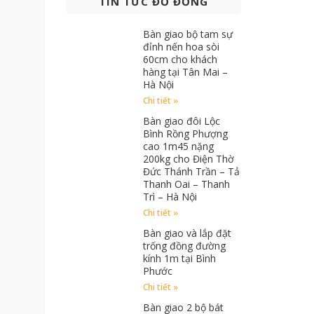
TIN TỨC ĐỒ ĐỒNG
Bàn giao bộ tam sự
đỉnh nến hoa sòi
60cm cho khách
hàng tại Tân Mai –
Hà Nội
Chi tiết »
Bàn giao đôi Lộc
Bình Rồng Phượng
cao 1m45 nặng
200kg cho Điện Thờ
Đức Thánh Trần – Tả
Thanh Oai – Thanh
Trì – Hà Nội
Chi tiết »
Bàn giao và lắp đặt
trống đồng đường
kính 1m tại Bình
Phước
Chi tiết »
Bàn giao 2 bộ bát