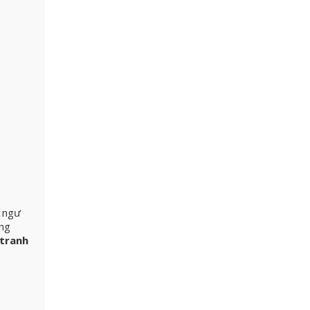
, ngư
ồng
tranh