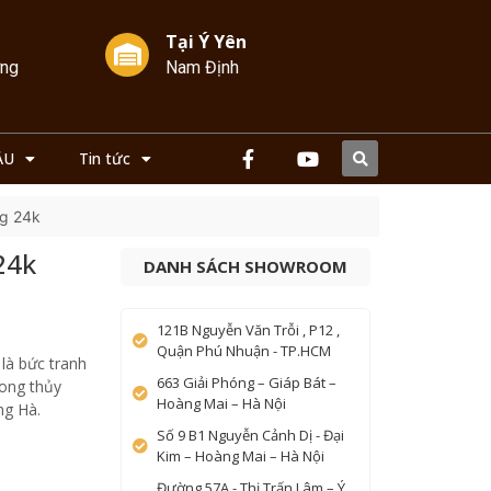
Tại Ý Yên
ởng
Nam Định
ẦU
Tin tức
ng 24k
24k
DANH SÁCH SHOWROOM
121B Nguyễn Văn Trỗi , P12 ,
Quận Phú Nhuận - TP.HCM
là bức tranh
663 Giải Phóng – Giáp Bát –
hong thủy
Hoàng Mai – Hà Nội
ng Hà.
Số 9 B1 Nguyễn Cảnh Dị - Đại
Kim – Hoàng Mai – Hà Nội
Đường 57A - Thị Trấn Lâm – Ý