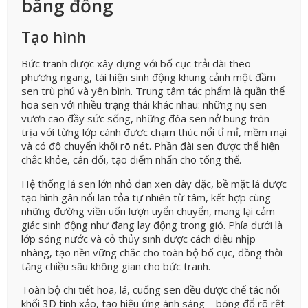
bằng đồng
Tạo hình
Bức tranh được xây dựng với bố cục trải dài theo
phương ngang, tái hiện sinh động khung cảnh một đầm
sen trù phú và yên bình. Trung tâm tác phẩm là quần thể
hoa sen với nhiều trạng thái khác nhau: những nụ sen
vươn cao đầy sức sống, những đóa sen nở bung tròn
trịa với từng lớp cánh được chạm thúc nổi tỉ mỉ, mềm mại
và có độ chuyển khối rõ nét. Phần đài sen được thể hiện
chắc khỏe, cân đối, tạo điểm nhấn cho tổng thể.
Hệ thống lá sen lớn nhỏ đan xen dày đặc, bề mặt lá được
tạo hình gân nổi lan tỏa tự nhiên từ tâm, kết hợp cùng
những đường viền uốn lượn uyển chuyển, mang lại cảm
giác sinh động như đang lay động trong gió. Phía dưới là
lớp sóng nước và cỏ thủy sinh được cách điệu nhịp
nhàng, tạo nền vững chắc cho toàn bộ bố cục, đồng thời
tăng chiều sâu không gian cho bức tranh.
Toàn bộ chi tiết hoa, lá, cuống sen đều được chế tác nổi
khối 3D tinh xảo, tạo hiệu ứng ánh sáng – bóng đổ rõ rệt