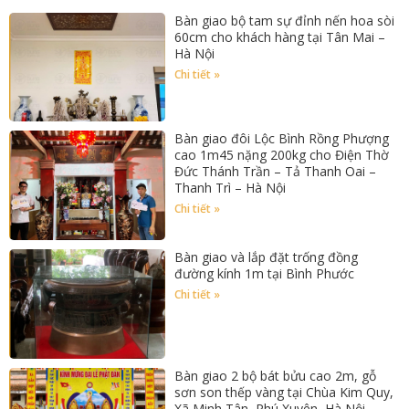
Bàn giao bộ tam sự đỉnh nến hoa sòi
60cm cho khách hàng tại Tân Mai –
Hà Nội
Chi tiết »
Bàn giao đôi Lộc Bình Rồng Phượng
cao 1m45 nặng 200kg cho Điện Thờ
Đức Thánh Trần – Tả Thanh Oai –
Thanh Trì – Hà Nội
Chi tiết »
Bàn giao và lắp đặt trống đồng
đường kính 1m tại Bình Phước
Chi tiết »
Bàn giao 2 bộ bát bửu cao 2m, gỗ
sơn son thếp vàng tại Chùa Kim Quy,
Xã Minh Tân, Phú Xuyên, Hà Nội