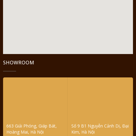
SHOWROOM
663 Giải Phóng, Giáp Bát,
Số 9 B1 Nguyễn Cảnh Dị, Đại
Hoàng Mai, Hà Nội
Kim, Hà Nội