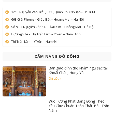
121B Nguyễn Văn Trỗi , P12 , Quận Phú Nhuận - TP.HCM
663 Giải Phóng – Giáp Bát – Hoàng Mai – Hà Nội
Số 9 B1 Nguyễn Cảnh Dị - Đại Kim – Hoàng Mai – Hà Nội
Đường 57A – Thị Trấn Lâm – Ý Yên – Nam Định
Thị Trấn Lâm – Ý Yên – Nam Định
CẨM NANG ĐỒ ĐỒNG
Bàn giao đỉnh thờ khảm ngũ sắc tại
Khoái Châu, Hưng Yên
Chi tiết »
Đúc Tượng Phật Bằng Đồng Theo
Yêu Cầu: Chuẩn Thần Thái, Bền Trăm
Năm