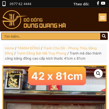
0977 62 4444
Theo dõi:
Home
/
TRANH ĐỒNG
/
Tranh Chủ Đề - Phong Thủy Bằng
Đồng
/
Tranh Đồng Bát Mã Truy Phong
/ Tranh mã đáo thành
công bằng đồng cao cấp kích thước 41cm x 81cm