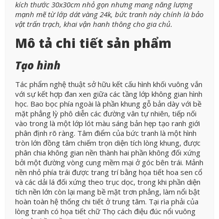
kích thước 30x30cm nhỏ gọn nhưng mang năng lượng
mạnh mẽ từ lớp dát vàng 24k, bức tranh này chính là bảo
vật trấn trạch, khai vận hanh thông cho gia chủ.
Mô tả chi tiết sản phẩm
Tạo hình
Tác phẩm nghệ thuật sở hữu kết cấu hình khối vuông vắn
với sự kết hợp đan xen giữa các tầng lớp không gian hình
học. Bao bọc phía ngoài là phần khung gỗ bản dày với bề
mặt phẳng lỳ phô diễn các đường vân tự nhiên, tiếp nối
vào trong là một lớp lót màu sáng bản hẹp tạo ranh giới
phân định rõ ràng. Tâm điểm của bức tranh là một hình
tròn lớn đồng tâm chiếm trọn diện tích lòng khung, được
phân chia không gian nền thành hai phần không đối xứng
bởi một đường vòng cung mềm mại ở góc bên trái. Mảnh
nền nhỏ phía trái được trang trí bằng họa tiết hoa sen cổ
và các dải lá đối xứng theo trục dọc, trong khi phần diện
tích nền lớn còn lại mang bề mặt trơn phẳng, làm nổi bật
hoàn toàn hệ thống chi tiết ở trung tâm. Tại rìa phải của
lòng tranh có họa tiết chữ Thọ cách điệu đúc nổi vuông