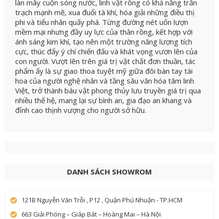
làn mây cuộn sóng nước, linh vật rồng có khả năng trấn
trạch mạnh mẽ, xua đuổi tà khí, hóa giải những điều thị
phi và tiểu nhân quấy phá. Từng đường nét uốn lượn
mềm mại nhưng đầy uy lực của thân rồng, kết hợp với
ánh sáng kim khí, tạo nên một trường năng lượng tích
cực, thúc đẩy ý chí chiến đấu và khát vọng vươn lên của
con người. Vượt lên trên giá trị vật chất đơn thuần, tác
phẩm ấy là sự giao thoa tuyệt mỹ giữa đôi bàn tay tài
hoa của người nghệ nhân và tầng sâu văn hóa tâm linh
Việt, trở thành báu vật phong thủy lưu truyền giá trị qua
nhiều thế hệ, mang lại sự bình an, gia đạo an khang và
đỉnh cao thịnh vượng cho người sở hữu.
DANH SÁCH SHOWROM
121B Nguyễn Văn Trỗi , P12 , Quận Phú Nhuận - TP.HCM
663 Giải Phóng – Giáp Bát – Hoàng Mai – Hà Nội