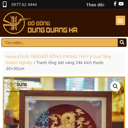
0977 62 4444
Theo dõi:
Home
/
QUÀ TẶNG/ĐỒ ĐỒNG PHONG THỦY
/
Quà Tặng
Doanh Nghiệp
/ Tranh rồng dát vàng 24k kích thước
30x30cm