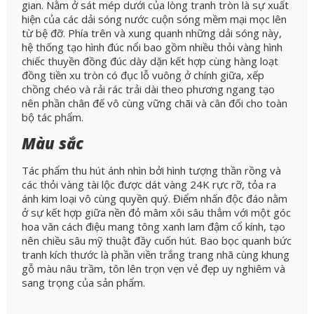
gian. Nằm ở sát mép dưới của lòng tranh tròn là sự xuất
hiện của các dải sóng nước cuộn sóng mềm mại mọc lên
từ bệ đỡ. Phía trên và xung quanh những dải sóng này,
hệ thống tạo hình đúc nổi bao gồm nhiều thỏi vàng hình
chiếc thuyền đồng đúc dày dặn kết hợp cùng hàng loạt
đồng tiền xu tròn có đục lỗ vuông ở chính giữa, xếp
chồng chéo và rải rác trải dài theo phương ngang tạo
nên phần chân đế vô cùng vững chãi và cân đối cho toàn
bộ tác phẩm.
Màu sắc
Tác phẩm thu hút ánh nhìn bởi hình tượng thần rồng và
các thỏi vàng tài lộc được dát vàng 24K rực rỡ, tỏa ra
ánh kim loại vô cùng quyền quý. Điểm nhấn độc đáo nằm
ở sự kết hợp giữa nền đỏ mâm xôi sâu thẳm với một góc
hoa văn cách điệu mang tông xanh lam đậm cổ kính, tạo
nên chiều sâu mỹ thuật đầy cuốn hút. Bao bọc quanh bức
tranh kích thước là phần viền trắng trang nhã cùng khung
gỗ màu nâu trầm, tôn lên trọn vẹn vẻ đẹp uy nghiêm và
sang trọng của sản phẩm.