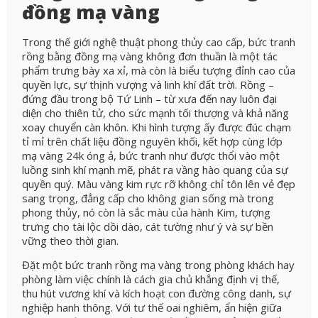
đồng mạ vàng
Trong thế giới nghệ thuật phong thủy cao cấp, bức tranh
rồng bằng đồng mạ vàng không đơn thuần là một tác
phẩm trưng bày xa xỉ, mà còn là biểu tượng đỉnh cao của
quyền lực, sự thịnh vượng và linh khí đất trời. Rồng –
đứng đầu trong bộ Tứ Linh – từ xưa đến nay luôn đại
diện cho thiên tử, cho sức mạnh tối thượng và khả năng
xoay chuyển càn khôn. Khi hình tượng ấy được đúc chạm
tỉ mỉ trên chất liệu đồng nguyên khối, kết hợp cùng lớp
mạ vàng 24k óng ả, bức tranh như được thổi vào một
luồng sinh khí mạnh mẽ, phát ra vầng hào quang của sự
quyền quý. Màu vàng kim rực rỡ không chỉ tôn lên vẻ đẹp
sang trọng, đẳng cấp cho không gian sống mà trong
phong thủy, nó còn là sắc màu của hành Kim, tượng
trưng cho tài lộc dồi dào, cát tường như ý và sự bền
vững theo thời gian.
Đặt một bức tranh rồng mạ vàng trong phòng khách hay
phòng làm việc chính là cách gia chủ khẳng định vị thế,
thu hút vương khí và kích hoạt con đường công danh, sự
nghiệp hanh thông. Với tư thế oai nghiêm, ẩn hiện giữa