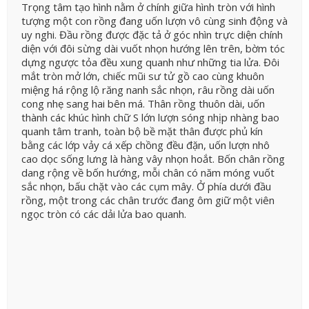
Trọng tâm tạo hình nằm ở chính giữa hình tròn với hình
tượng một con rồng đang uốn lượn vô cùng sinh động và
uy nghi. Đầu rồng được đặc tả ở góc nhìn trực diện chính
diện với đôi sừng dài vuốt nhọn hướng lên trên, bờm tóc
dựng ngược tỏa đều xung quanh như những tia lửa. Đôi
mắt tròn mở lớn, chiếc mũi sư tử gồ cao cùng khuôn
miệng há rộng lộ răng nanh sắc nhọn, râu rồng dài uốn
cong nhẹ sang hai bên má. Thân rồng thuôn dài, uốn
thành các khúc hình chữ S lớn lượn sóng nhịp nhàng bao
quanh tâm tranh, toàn bộ bề mặt thân được phủ kín
bằng các lớp vảy cá xếp chồng đều đặn, uốn lượn nhô
cao dọc sống lưng là hàng vây nhọn hoắt. Bốn chân rồng
dang rộng về bốn hướng, mỗi chân có năm móng vuốt
sắc nhọn, bấu chặt vào các cụm mây. Ở phía dưới đầu
rồng, một trong các chân trước đang ôm giữ một viên
ngọc tròn có các dải lửa bao quanh.