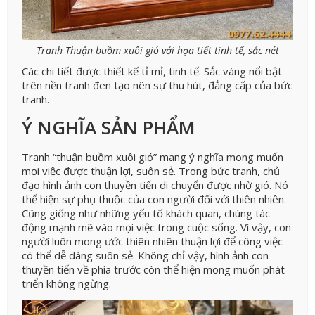
Tranh Thuận buồm xuôi gió với họa tiết tinh tế, sắc nét
Các chi tiết được thiết kế tỉ mỉ, tinh tế. Sắc vàng nổi bật
trên nền tranh đen tạo nên sự thu hút, đẳng cấp của bức
tranh.
Ý NGHĨA SẢN PHẨM
Tranh “thuận buồm xuôi gió” mang ý nghĩa mong muốn
mọi việc được thuận lợi, suôn sẻ. Trong bức tranh, chủ
đạo hình ảnh con thuyền tiến di chuyển được nhờ gió. Nó
thể hiện sự phụ thuộc của con người đối với thiên nhiên.
Cũng giống như những yếu tố khách quan, chúng tác
động mạnh mẽ vào mọi việc trong cuộc sống. Vì vậy, con
người luôn mong ước thiên nhiên thuận lợi để công việc
có thể dễ dàng suôn sẻ. Không chỉ vậy, hình ảnh con
thuyền tiến về phía trước còn thể hiện mong muốn phát
triển không ngừng.