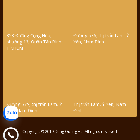
353 Đường Cộng Hòa,
Đường 57A, thị trấn Lâm, Ý
phường 13, Quận Tân Bình -
Yên, Nam Định
TP.HCM
Đường 57A, thị trấn Lâm, Ý
Thị trấn Lâm, Ý Yên, Nam
Yên, Nam Định
Định
Copyright © 2019 Dung Quang Hà. All rights reserved.