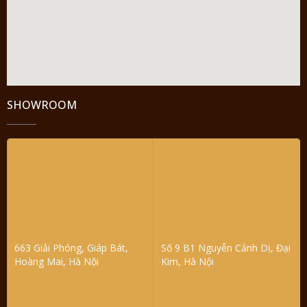
SHOWROOM
663 Giải Phóng, Giáp Bát,
Số 9 B1 Nguyễn Cảnh Dị, Đại
Hoàng Mai, Hà Nội
Kim, Hà Nội