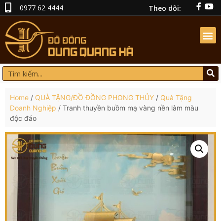
0977 62 4444
Theo dõi:
Home
/
QUÀ TẶNG/ĐỒ ĐỒNG PHONG THỦY
/
Quà Tặng
Doanh Nghiệp
/ Tranh thuyền buồm mạ vàng nền làm màu
độc đáo