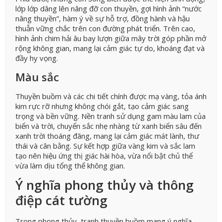
lớp lớp dâng lên nâng đỡ con thuyền, gợi hình ảnh “nước
nâng thuyền”, hàm ý về sự hỗ trợ, đồng hành và hậu
thuẫn vững chắc trên con đường phát triển. Trên cao,
hình ảnh chim hải âu bay lượn giữa mây trời góp phần mở
rộng không gian, mang lại cảm giác tự do, khoáng đạt và
đầy hy vọng.
Màu sắc
Thuyền buồm và các chi tiết chính được mạ vàng, tỏa ánh
kim rực rỡ nhưng không chói gắt, tạo cảm giác sang
trọng và bền vững. Nền tranh sử dụng gam màu lam của
biển và trời, chuyển sắc nhẹ nhàng từ xanh biển sâu đến
xanh trời thoáng đãng, mang lại cảm giác mát lành, thư
thái và cân bằng. Sự kết hợp giữa vàng kim và sắc lam
tạo nên hiệu ứng thị giác hài hòa, vừa nổi bật chủ thể
vừa làm dịu tổng thể không gian.
Ý nghĩa phong thủy và thông
điệp cát tường
Trong phong thủy, tranh thuyền buồm mang ý nghĩa