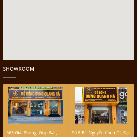
SHOWROOM
663 Giải Phóng, Giáp Bát,
Số 9 B1 Nguyễn Cảnh Dị, Đại