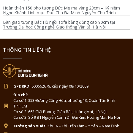
Hoàn thiện 150 pho tượng Đức Mẹ mạ vàng 20cm – Kỷ niệm
Ngọc Khánh Linh mục Đức Cha Đa Minh Nguyễn Chu Trinh
Bàn giao tượng Bác Hồ ngồi sofa bằng đồng cao 90cm tại
Trường Đại học Công nghệ Giao thông Vận tải Hà Nội
THÔNG TIN LIÊN HỆ
GPĐKKD:
600662679, cấp ngày 08/10/2009
Địa chỉ:
Cơ sở 1: 353 Đường Cộng Hòa, phường 13, Quận Tân Bình -
TP.HCM
Cơ sở 2: 663 Giải Phóng, Giáp Bát, Hoàng Mai, Hà Nội
Cơ sở 3: Số 9 B1 Nguyễn Cảnh Dị, Đại Kim, Hoàng Mai, Hà Nội
Xưởng sản xuất:
Khu A – Thị Trấn Lâm – Ý Yên – Nam Định