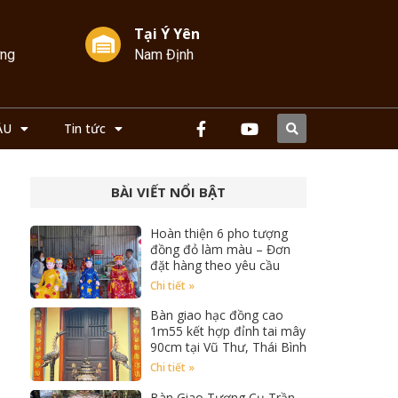
Tại Ý Yên
ởng
Nam Định
ẦU
Tin tức
BÀI VIẾT NỔI BẬT
Hoàn thiện 6 pho tượng
đồng đỏ làm màu – Đơn
đặt hàng theo yêu cầu
Chi tiết »
Bàn giao hạc đồng cao
1m55 kết hợp đỉnh tai mây
90cm tại Vũ Thư, Thái Bình
Chi tiết »
Bàn Giao Tượng Cụ Trần