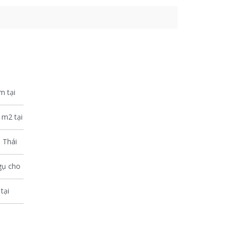
m tại
1m2 tại
 Thái
gụ cho
tại