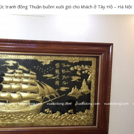
 tranh đồng Thuận buồm xuôi gió cho khách ở Tây Hồ – Hà Nội: