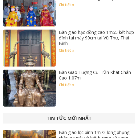
Chi tiết »
Bàn giao hạc đồng cao 1m55 kết hợp
đỉnh tai mây 90cm tại Vũ Thư, Thái
Bình
Chi tiết »
Bàn Giao Tượng Cụ Trần Khát Chân
Cao 1,07m
Chi tiết »
TIN TỨC MỚI NHẤT
Bàn giao lộc bình 1m72 long phụng
chầu nguyệt và bát hương 40 song