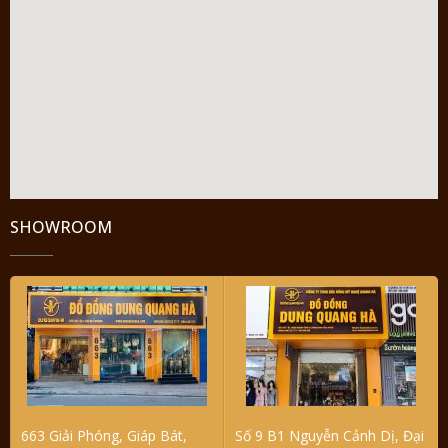
SHOWROOM
663 Giải Phóng, Giáp Bát,
Số 9 B1 Nguyễn Cảnh Dị, Đại