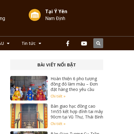
Tại Ý Yên
ởng
Nam Định
ẦU
Tin tức
BÀI VIẾT NỔI BẬT
Hoàn thiện 6 pho tượng
đồng đỏ làm màu – Đơn
đặt hàng theo yêu cầu
Chi tiết »
Bàn giao hạc đồng cao
1m55 kết hợp đỉnh tai mây
90cm tại Vũ Thư, Thái Bình
Chi tiết »
Bàn Giao Tượng Cụ Trần