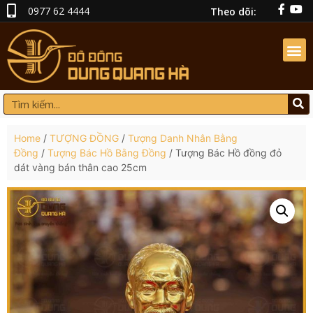
0977 62 4444
Theo dõi:
Home
/
TƯỢNG ĐỒNG
/
Tượng Danh Nhân Bằng
Đồng
/
Tượng Bác Hồ Bằng Đồng
/ Tượng Bác Hồ đồng đỏ
dát vàng bán thân cao 25cm