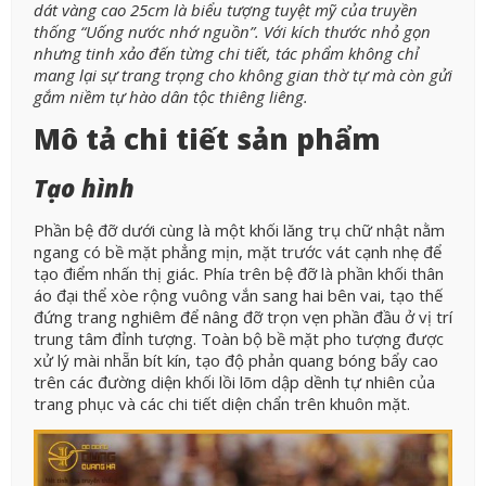
dát vàng cao 25cm là biểu tượng tuyệt mỹ của truyền
thống “Uống nước nhớ nguồn”. Với kích thước nhỏ gọn
nhưng tinh xảo đến từng chi tiết, tác phẩm không chỉ
mang lại sự trang trọng cho không gian thờ tự mà còn gửi
gắm niềm tự hào dân tộc thiêng liêng.
Mô tả chi tiết sản phẩm
Tạo hình
Phần bệ đỡ dưới cùng là một khối lăng trụ chữ nhật nằm
ngang có bề mặt phẳng mịn, mặt trước vát cạnh nhẹ để
tạo điểm nhấn thị giác. Phía trên bệ đỡ là phần khối thân
áo đại thể xòe rộng vuông vắn sang hai bên vai, tạo thế
đứng trang nghiêm để nâng đỡ trọn vẹn phần đầu ở vị trí
trung tâm đỉnh tượng. Toàn bộ bề mặt pho tượng được
xử lý mài nhẵn bít kín, tạo độ phản quang bóng bẩy cao
trên các đường diện khối lồi lõm dập dềnh tự nhiên của
trang phục và các chi tiết diện chẩn trên khuôn mặt.