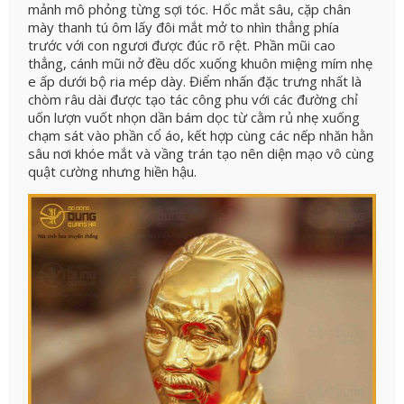
mảnh mô phỏng từng sợi tóc. Hốc mắt sâu, cặp chân
mày thanh tú ôm lấy đôi mắt mở to nhìn thẳng phía
trước với con ngươi được đúc rõ rệt. Phần mũi cao
thẳng, cánh mũi nở đều dốc xuống khuôn miệng mím nhẹ
e ấp dưới bộ ria mép dày. Điểm nhấn đặc trưng nhất là
chòm râu dài được tạo tác công phu với các đường chỉ
uốn lượn vuốt nhọn dần bám dọc từ cằm rủ nhẹ xuống
chạm sát vào phần cổ áo, kết hợp cùng các nếp nhăn hằn
sâu nơi khóe mắt và vầng trán tạo nên diện mạo vô cùng
quật cường nhưng hiền hậu.