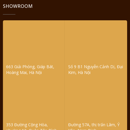
SHOWROOM
663 Giải Phóng, Giáp Bát,
Số 9 B1 Nguyễn Cảnh Dị, Đại
Hoàng Mai, Hà Nội
Kim, Hà Nội
353 Đường Cộng Hòa,
Đường 57A, thị trấn Lâm, Ý