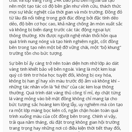
nên một tạo tác có độ bền gần như vĩnh cửu, thách thức
mọi sự khắc nghiệt của thời gian và môi trường. Đồng đỏ
từ lâu đã nổi tiếng trong giới đúc đồng bởi đặc tính dẻo
dẻo, độ bền cơ học cao, khả năng chống ăn mòn xuất sắc
và không bị biến dạng trước các tác động ngoại lực
thông thường. Khi được người nghệ nhân thổi hồn qua
quá trình nung nóng và tạo hình nghiêm ngặt, cốt đồng
bên trong tạo nên một bệ đỡ vững chãi, một “bộ khung”
trường tồn cho bức tượng.
Sự bền bỉ ấy càng trở nên toàn diện hơn nhờ lớp áo dát
vàng tinh khiết bảo vệ bên ngoài. Vàng là một kim loại
quý có tính trơ hóa học tuyệt đối, không bị oxy hóa,
không bị han gỉ hay xỉn màu trước độ ẩm và không khí –
những tác nhân vốn là “kẻ thù” của các kim loại thông
thường. Quá trình dát vàng thủ công tỉ mỉ, ép chặt từng
lá vàng mỏng vào bề mặt đồng không chỉ mang lại cho
bức tượng sắc hoàng kim lộng lẫy, uy nghiêm mà còn tạo
ra một lớp màng bọc kiên cố, ngăn chặn hoàn toàn quá
trình xuống màu của cốt đồng bên trong. Chính vì vậy,
trải qua năm tháng, dù đặt trong không gian hội trường
trang trọng hay những nơi có điều kiện thời tiết thay đổi,