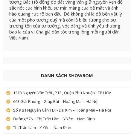
tượng Bác Hồ đồng đỏ dát vàng vẫn giữ nguyên vẹn độ
sắc nét của hình khối, sự mịn màng của bề mặt và ánh
hào quang rực rỡ ban đầu. Đó không chỉ là độ bền vật lý
của một pho tượng quý mà còn là biểu tượng cho sự
trường tồn của tư tưởng, vóc dáng và tình yêu thương
bao la của vị Cha già dân tộc trong lòng mỗi người dân
Việt Nam.
DANH SÁCH SHOWROM
121B Nguyễn Văn Trỗi , P12 , Quận Phú Nhuận - TP.HCM
663 Giải Phóng – Giáp Bát – Hoàng Mai – Hà Nội
Số 9 B1 Nguyễn Cảnh Dị - Đại Kim – Hoàng Mai – Hà Nội
Đường 57A – Thị Trấn Lâm – Ý Yên – Nam Định
Thị Trấn Lâm – Ý Yên – Nam Định