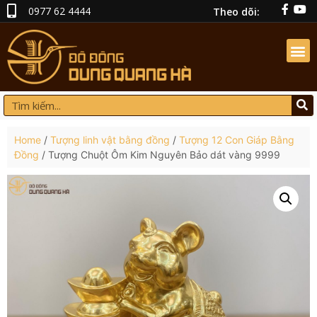
0977 62 4444
Theo dõi:
Home
/
Tượng linh vật bằng đồng
/
Tượng 12 Con Giáp Bằng
Đồng
/ Tượng Chuột Ôm Kim Nguyên Bảo dát vàng 9999