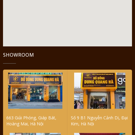
SHOWROOM
663 Giải Phóng, Giáp Bát,
Số 9 B1 Nguyễn Cảnh Dị, Đại
Hoàng Mai, Hà Nội
Kim, Hà Nội