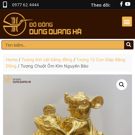
0977 62 4444
Theo dõi:
Home
/
Tượng linh vật bằng đồng
/
Tượng 12 Con Giáp Bằng
Đồng
/ Tượng Chuột Ôm Kim Nguyên Bảo