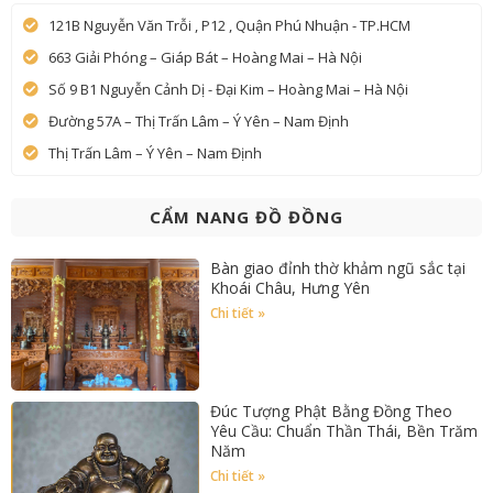
121B Nguyễn Văn Trỗi , P12 , Quận Phú Nhuận - TP.HCM
663 Giải Phóng – Giáp Bát – Hoàng Mai – Hà Nội
Số 9 B1 Nguyễn Cảnh Dị - Đại Kim – Hoàng Mai – Hà Nội
Đường 57A – Thị Trấn Lâm – Ý Yên – Nam Định
Thị Trấn Lâm – Ý Yên – Nam Định
CẨM NANG ĐỒ ĐỒNG
Bàn giao đỉnh thờ khảm ngũ sắc tại
Khoái Châu, Hưng Yên
Chi tiết »
Đúc Tượng Phật Bằng Đồng Theo
Yêu Cầu: Chuẩn Thần Thái, Bền Trăm
Năm
Chi tiết »