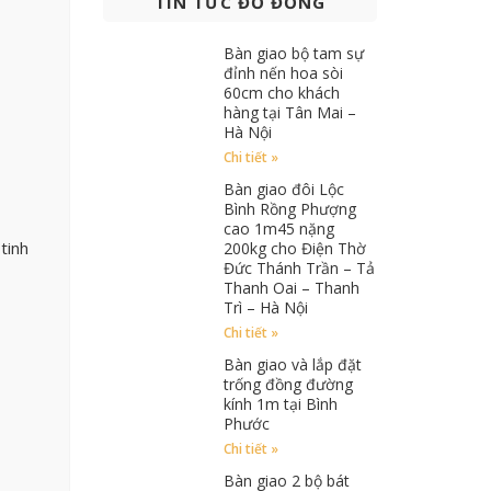
TIN TỨC ĐỒ ĐỒNG
Bàn giao bộ tam sự
đỉnh nến hoa sòi
60cm cho khách
hàng tại Tân Mai –
Hà Nội
Chi tiết »
Bàn giao đôi Lộc
Bình Rồng Phượng
cao 1m45 nặng
tinh
200kg cho Điện Thờ
Đức Thánh Trần – Tả
Thanh Oai – Thanh
Trì – Hà Nội
Chi tiết »
Bàn giao và lắp đặt
trống đồng đường
kính 1m tại Bình
Phước
Chi tiết »
Bàn giao 2 bộ bát