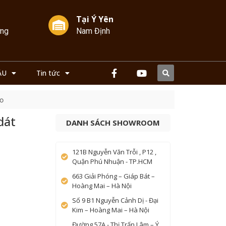
Tại Ý Yên
ởng
Nam Định
ẦU
Tin tức
áo
dát
DANH SÁCH SHOWROOM
121B Nguyễn Văn Trỗi , P12 ,
Quận Phú Nhuận - TP.HCM
663 Giải Phóng – Giáp Bát –
Hoàng Mai – Hà Nội
Số 9 B1 Nguyễn Cảnh Dị - Đại
Kim – Hoàng Mai – Hà Nội
Đường 57A - Thị Trấn Lâm – Ý