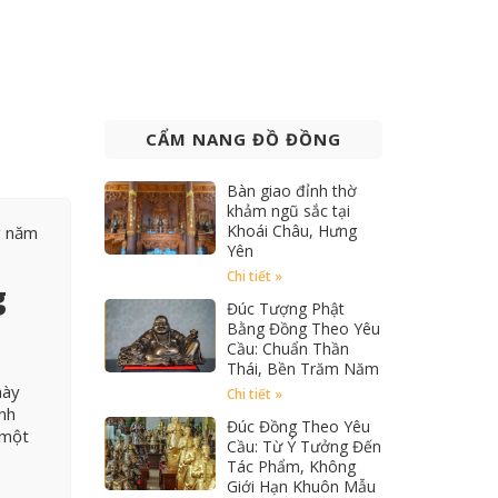
CẨM NANG ĐỒ ĐỒNG
Bàn giao đỉnh thờ
khảm ngũ sắc tại
Khoái Châu, Hưng
g năm
Yên
Chi tiết »
g
Đúc Tượng Phật
Bằng Đồng Theo Yêu
Cầu: Chuẩn Thần
Thái, Bền Trăm Năm
này
Chi tiết »
ểnh
Đúc Đồng Theo Yêu
 một
Cầu: Từ Ý Tưởng Đến
Tác Phẩm, Không
Giới Hạn Khuôn Mẫu