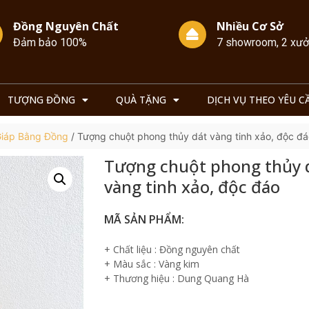
Đồng Nguyên Chất
Nhiều Cơ Sở
Đảm bảo 100%
7 showroom, 2 xư
TƯỢNG ĐỒNG
QUÀ TẶNG
DỊCH VỤ THEO YÊU C
Giáp Bằng Đồng
/ Tượng chuột phong thủy dát vàng tinh xảo, độc đ
Tượng chuột phong thủy 
vàng tinh xảo, độc đáo
MÃ SẢN PHẨM:
+ Chất liệu : Đồng nguyên chất
+ Màu sắc : Vàng kim
+ Thương hiệu : Dung Quang Hà