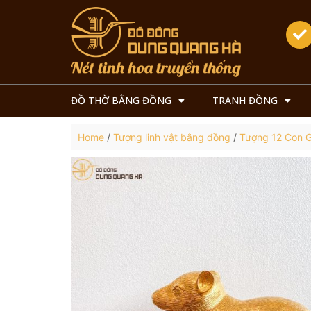
ĐỒ THỜ BẰNG ĐỒNG
TRANH ĐỒNG
Home
/
Tượng linh vật bằng đồng
/
Tượng 12 Con 