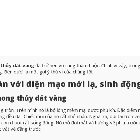
thủy dát vàng
đã trở nên vô cùng thân thuộc. Chính vì vậy, tron
. Bên dưới là một gợi ý thú vị của
chúng tôi.
n với diện mạo mới lạ, sinh độn
hong thủy dát vàng
 tròn. Trên mình nó là bộ lông mềm mại được phủ kín. Đặc điểm 
ng đều dài. Chiếc mũi của nó rất nhỏ nhắn. Ngoài ra, đôi tai tròn v
của con chuột rất sống động. Nó mở đôi mắt và hướng về phía trước
c vắt về đằng trước.