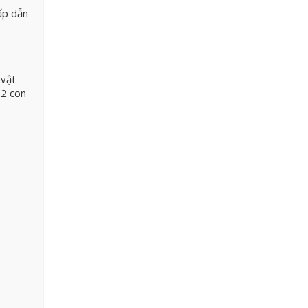
ấp dẫn
 vật
12 con