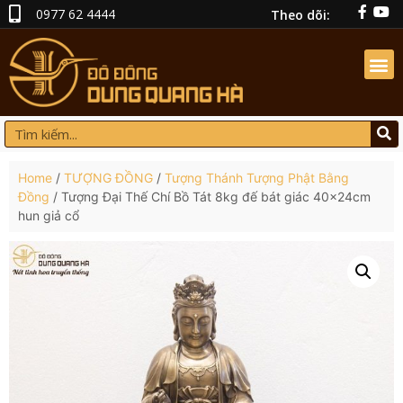
0977 62 4444
Theo dõi:
Home
/
TƯỢNG ĐỒNG
/
Tượng Thánh Tượng Phật Bằng
Đồng
/ Tượng Đại Thế Chí Bồ Tát 8kg đế bát giác 40x24cm
hun giả cổ