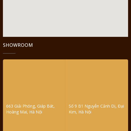
SHOWROOM
663 Giải Phóng, Giáp Bát,
Số 9 B1 Nguyễn Cảnh Dị, Đại
Hoàng Mai, Hà Nội
Kim, Hà Nội