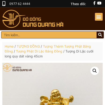
0977 62 4444
Theo dõi:
Home
/
TƯỢNG ĐỒNG
/
Tượng Thánh Tượng Phật Bằng
Đồng
/
Tượng Phật Di Lặc Bằng Đồng
/ Tượng Di Lặc cưỡi
long quy dát vàng 45cm