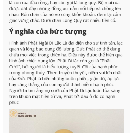
là con rùa đầu rồng, hay còn gọi là long quy. Bộ mai rùa
được dát đầy những đồng xu nằm nối tiếp và chồng lên
nhau. Bốn chân của nó vô cùng khỏe khoắn, đem lại cảm
giác vững chắc. Dưới chân Long Quy rất nhiều tiền cổ.
Ý nghĩa của bức tượng
Hình ảnh Phật Ngài Di Lặc Là đại diện cho sự tinh tấn, lạc
quan và lòng bao dung độ lượng. Đức Phật có thể dung
chứa mọi việc trong thiên hạ. Điều này được thể hiện qua
hình ảnh chiếc bụng lớn. Phật Di lặc còn gọi là “Phật
Cười”, bởi người là biểu tượng tuyệt đối của hạnh phúc
trong phong thủy. Theo truyền thuyết, niềm vui lớn nhất
của Đức Phật là biến những buồn phiền, giận dữ, áp lực
hay căng thẳng của con người thành niềm hạnh phúc.
Người ta tin rằng nụ cười của Phật Di Lặc luôn tỏa sáng
trên khuôn mặt hiền từ và, Phật tới đâu ở đó có hạnh
phúc.