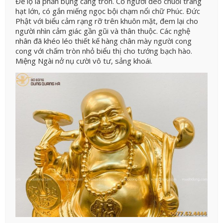
Để lộ là phần bụng căng tròn. Cổ người đeo chuỗi tràng
hạt lớn, có gắn miếng ngọc bội chạm nổi chữ Phúc. Đức
Phật với biểu cảm rạng rỡ trên khuôn mặt, đem lại cho
người nhìn cảm giác gần gũi và thân thuộc. Các nghệ
nhân đã khéo léo thiết kế hàng chân mày người cong
cong với chấm tròn nhỏ biểu thị cho tướng bạch hào.
Miệng Ngài nở nụ cười vô tư, sảng khoái.