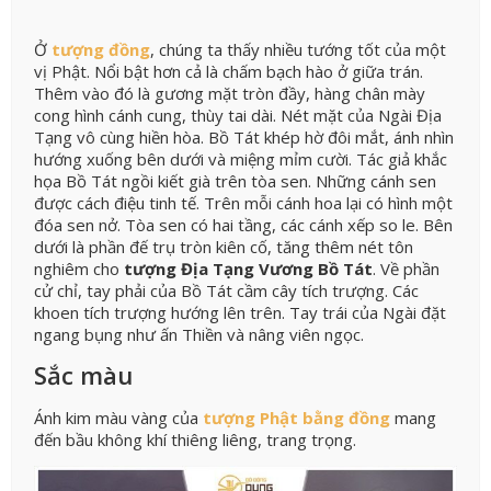
Ở
tượng đồng
, chúng ta thấy nhiều tướng tốt của một
vị Phật. Nổi bật hơn cả là chấm bạch hào ở giữa trán.
Thêm vào đó là gương mặt tròn đầy, hàng chân mày
cong hình cánh cung, thùy tai dài. Nét mặt của Ngài Địa
Tạng vô cùng hiền hòa. Bồ Tát khép hờ đôi mắt, ánh nhìn
hướng xuống bên dưới và miệng mỉm cười. Tác giả khắc
họa Bồ Tát ngồi kiết già trên tòa sen. Những cánh sen
được cách điệu tinh tế. Trên mỗi cánh hoa lại có hình một
đóa sen nở. Tòa sen có hai tầng, các cánh xếp so le. Bên
dưới là phần đế trụ tròn kiên cố, tăng thêm nét tôn
nghiêm cho
tượng Địa Tạng Vương Bồ Tát
. Về phần
cử chỉ, tay phải của Bồ Tát cầm cây tích trượng. Các
khoen tích trượng hướng lên trên. Tay trái của Ngài đặt
ngang bụng như ấn Thiền và nâng viên ngọc.
Sắc màu
Ánh kim màu vàng của
tượng Phật bằng đồng
mang
đến bầu không khí thiêng liêng, trang trọng.